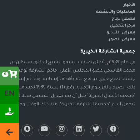
الأخبار
الفاعليات والأنشطة
قصص نجاح
مركز التحميل
معرض الفيديو
معرض الصور
جمعية الشارقة الخيرية
في عام 1989م، أطلق صاحب السمو الشيخ الدكتور سلطان بن
محمد القاسمي عضو المجلس الأعلى، حاكم الشارقة توجيهاته
0
بإنشاء صرح خيري ذو نفع عام بأهداف إنسانية. وقد تم إنشاء
ذلك الصرح بالمرسوم الأميري رقم (1) لسنة 1989 تحت مسمى
EN
"جمعية الأعمال الخيرية" قبل أن يتم تعديل المسمى سنة 2000م،
ليحمل اسم "جمعية الشارقة الخيرية"، منذ ذلك الوقت وحتى الآن