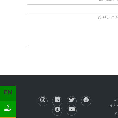
EN
لس
ء ذلك
يتم