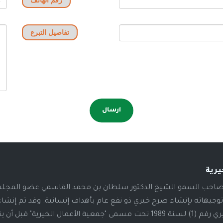
رقم الهاتف
تفاصيل التبرع
ارسال
يرية
19م، أطلق صاحب السمو الشيخ الدكتور سلطان بن محمد القاسمي عضو المج
توجيهاته بإنشاء صرح خيري ذو نفع عام بأهداف إنسانية. وقد تم إنشا
الصرح بالمرسوم الأميري رقم (1) لسنة 1989 تحت مسمى "جمعية الأعمال الخيرية" قبل أن 