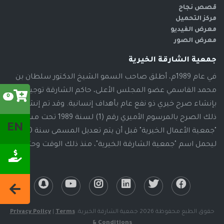
التالي
قصص نجاح
* إذا كنت ترغب بتسجيل رقم هاتفك في قاعدة بيانات
مركز التحميل
المحسنين لدينا ليصلك كل جديد من مشاريع ومبادرات
معرض الفيديو
وفعاليات الجمعية يرجى التكرم بالضغط على زر نعم
معرض الصور
نعم
التالي
تمت قراءة شروط الخدمة وأوافق عليها
جمعية الشارقة الخيرية
في عام 1989م، أطلق صاحب السمو الشيخ الدكتور سلطان بن
تـبــــــرع
محمد القاسمي عضو المجلس الأعلى، حاكم الشارقة توجيهاته
0
بإنشاء صرح خيري ذو نفع عام بأهداف إنسانية. وقد تم إنشاء
ذلك الصرح بالمرسوم الأميري رقم (1) لسنة 1989 تحت مسمى
EN
"جمعية الأعمال الخيرية" قبل أن يتم تعديل المسمى سنة 2000م،
ليحمل اسم "جمعية الشارقة الخيرية"، منذ ذلك الوقت وحتى الآن
حقوق الطبع محفوظة 2026 جمعية الشارقة الخيرية.
Terms
|
Privacy Policy
& Conditions