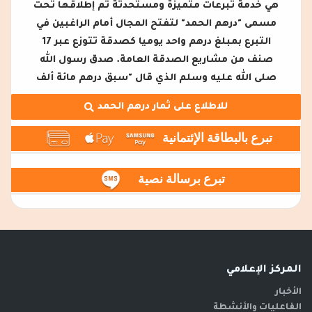
هي خدمة تبرعات متميزة ومستحدثة تم إطلاقها تحت
مسمى "درهم الحمد" لتفتح المجال أمام الراغبين في
التبرع بمبلغ درهم واحد يوميا كصدقة تتوزع عبر 17
صنف من مشاريع الصدقة العامة. صدق رسول الله
صلى الله عليه وسلم الذي قال "سبق درهم مائة ألف
للاطلاع على ثمار درهم الحمد
تبرع بالبطاقة الإئتمانية
تبرع برسالة نصية
فضلا وليس أمراً يرجى التكرم بنشر هذا الرابط على مجموعة
درهم
الأسر والأصدقاء لتكون شريكاً معنا على طريق الخير والدال
على الخير كفاعله.
سيتم خصم المبلغ تلقائيًا في نفس ميعاد الدفع
من كل شهر
ملاحظة:
المركز الإعلامي
* إذا قمت بتسجيل رقمك مسبقاً لدى الجمعية أو عدم
الأخبار
الرغبة بالتسجيل يرجى تجاهل هذه الرسالة والضغط على زر
الفاعليات والأنشطة