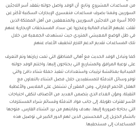
من مساعدات المشروع. وتابع: أن الوفد واصل جولته بتفقد أسر اللاجئين
السوريين وقمنا بصرف مساعدات متعسري الإيجارات السكنية لأكثر عن
300 أسرة من اللاجئين السوريين والمتعففين من أهل المملكة الذين
ثقلت عليهم الأعباء المالية وعجزوا عن سداد المستحقات الإيجارية عنهم
في ظل الوضع المعيشي المتردي حيث تستهدف الجمعية من خلال
تلك المساعدات تقديم الدعم اللازم لتخفيف الأعباء عنهم.
كما وتبادل الوفد الحديث مع أهالي المناطق التي تمت زيارتها وتم التعرف
على نوعية المرافق والمشاريع التي يحتاجون إليها، واختتم الوفد جولته
الميدانية بمناقشة ترتيبات واستعدادات تنفيذ حملة شتاء دافئ والتي
توفر وسائل التدفئة للمستفيدين خلال فصل الشتاء بالتعاون مع
الهلال الأحمر الإماراتي، ومن المقرر أن تشتمل على الملابس والأغطية
الثقيلة، ومؤن الغذاء الذي يتضمن العديد من الأصناف لتكفي احتياجات
الأسر لفترات طويلة، إلى جانب مواد التدفئة وقسائم شراء المستلزمات
التي بحاجة ضرورية إليها، بهدف وقايتهم من برد الشتاء القارس، متوجها
بالشكر الجزيل إلى المحسنين الذين لهم الدور الكبير في توصيل هذه
المساعدات إلى مستحقيها.