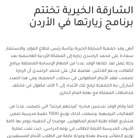
الشارقة الخيرية تختتم
برنامج زيارتها في الأردن
أنهى وفد جمعية الشارقة الخيرية برئاسة رئيس قطاع الموارد والاستثمار
سعادة علي محمد الراشدي زيارته إلى المملكة الأردنية الهاشمية بعد
رحلة عمل نفذ خلالها الوفد عددا من المهام الإنسانية المتعلقة ببرامج
الكفالات ودعم اللاجئين. تفصيلا قال علي محمد الراشدي أن الزيارة
تضمنت تفقد الأيتام المكفولين في سجلات الجمعية، وفي هذا الصدد
أشار إلى نية الجمعية لرفع تلك الأعداد إلى 5 الآف مكفول في مختلف
محافظات المملكة مع نهاية العام الجاري.
كما وقام الوفد بتدشين مبادرة "فرحتهم فرحتنا" التي تضمنت عددا من
الفعاليات الترفيهية، وشملت كذلك توزيع 1000 حقيبة مدرسية ضمن
مشاريع كفالة طلبة العلم المكفولين، موضحا أن الحقيبة يتوفر بها كافة
الأدوات المدرسية اللازمة للطالب في يومه الدراسي، حيث تمت عملية
توزيع الحقائب وسط بهجة وفرحة عارمة من الطلاب الأيتام المستفيدين