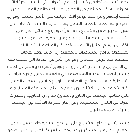
لدعم الأسر المنتجة من خلال تزويدهم بالأدوات التي تناسب الحرفة التي
يتقنونها بهدف تمكينهم من الحصول على احتياجاتهم المعيشية من
كسب أيديهم والتي منها توزيع آلات الخياطة على الأسر المنتجة، وقوارب
الصيد وبناء معهد للتعليم المهني بهدف تدريب النساء الكادحات على
مهن التطريز ضمن مشاريع دعم المرأة، وتوزيع وسائل النقل على
الشباب العاملين بمهنة السواقة، وتوفير الأجهزة الطبية وبناء بيوت
للفقراء، وترميم المنازل الآيلة للسقوط في المناطق النائية بالبلدان
المشمولة ببرامج المساعدات بالجمعية، إلى جانب توفير لقاحات
التطعيم ضد مرض السحائي وهو من الأمراض الفتاكة التي تسبب تلف
في الدماغ إلى جانب حفر الآبار الارتوازية وتوفير أجهزة طبية لمرضى القلب
وتسيير الحملات الطبية المتخصصة في مكافحة العمى وإجراء جراحات
القسطرة والقلب المفتوح بالإضافة إلى توزيع كراسي لأصحاب الهمم،
وذلك بتكلفة تجاوزت 10.9 مليون درهم حيث تم تنفيذ هذه المشاريع من
خلال مكاتب الجمعية في الخارج وبالتعاون مع وزارة الخارجية وسفارات
الدولة في البلدان المستفيدة وفي إطار الشراكة القائمة بين الجمعية
وشركة العربية للطيران.
وشدد رئيس قطاع المشاريع على أن نجاح المبادرة جاء بفضل تعاون
الجميع سواء من المسافرين عبر وجهات العربية للطيران الذين وضعوا