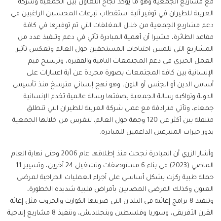
مع مشاريع الجمعية وهو ما يؤكد نجاح التعاون بين الجمعية وشركة
العربية للطيران في توفير آلية استقطاب تبرعات المحسنين الراغبين في
دعم مشاريع الجمعية من خلال المغلفات التي تم توفيرها في كافة
مقاعد الطائرة، مشيرا أن أهمية المبادرة تأتي في دعم وتنفيذ عدد من
المشاريع التي تلمس احتياجات المستحقين حول العالم وتعكس تأثير
العمل الخيري في دعم المجتمعات النامية والفقيرة، وترسيخ قيم
الإنسانية بين كافة المجتمعات بصورة مجردة عن أية اعتبارات على
أساس الدين أو الجنس أو اللون، وهو نهج إنساني مترسخ منذ تأسيس
الدولة وتواكبه رسالة الجمعية بصفتها رسالة عالمية تخدم الإنسانية
جمعاء، وتأتي مترادفة مع عمل شركة العربية للطيران التي تنطلق
متنقلة بين أكثر عن 120 وجهة حول العالم، لتغرس من خلالها الجمعية
بذور خيرات المتبرعين الداعمين للمبادرة.
وأشار الزري أن المبادرة نجحت منذ إطلاقها عام 2006 وحتى نهاية العام
الماضي (2023) في بناء 6 مستوصفات وتشغيل 24 آخرين، وتسيير 11
حملة طبية ركزت بشكل أساسي على أجراء العمليات الجراحية لمرضى
العيون وكذلك المرضى المصابين بأمراض قلبية شديدة الخطورة،
وتنفيذ 8 برامج إغاثية في البلدان التي ضربتها الكوارث والحروب مثل إغاثة
القرن الأفريقي، وسوريا وفلسطين وبنجلاديش، وتنفيذ 8 مشاريع إنتاجية