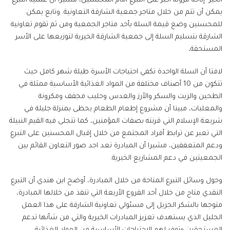
الخير" إتاحة مرونة أكبر على التبرع أمام المحسنين، مشيرا أن عملية التبرع
يمكن أن تتم من خلال متاجر جمعية الشارقة التعاونية. وتابع يمكن
للمحسنين وضع قيمة السلة بأحد متاجر الجمعية ومن ثم تقوم تعاونية
الشارقة بتسليم السلة إلى جمعية الشارقة الخيرية لتوزيعها على الأسر
المستحقة،
لافتا أن السلة الواحدة تكفي احتياجات الأسرة طيلة شهر كامل حيث
تتكون من 10 أصناف مختلفة من المواد الغذائية الأساسية ممثلة في
الطحين والزيت والسكر والأرز والعدس وحليب مجفف ومكرونة
والمعلبات، مبينا أن مشروع إطعام الطعام يحظى بمنزلة جليلة في
شريعة الإسلام التي قرنته بصفات المؤمنين، كما تتجلى فيه القيم النبيلة
التي تعبر عن ترابط أفراد المجتمع من خلال إقبال المحسنين على التبرع
ودعم المتعففين، مشيرا أن المبادرة تعد احد صور التعاون القائم بين
الجمعيتين في دعم المشاريع الخيرية.
وحول وسائل التبرع المتاحة من خلال المبادرة، أوضح ابن هندي أن التبرع
النقدي متاح من خلال أحد الفروع الأربعة التي تنفذ من خلالها المبادرة،
متوجها بالشكر الجزيل إلى مسئولي تعاونية الشارقة على هذا العمل
الجليل الذي يستهدف تعزيز المبادرات الخيرية والتي من شأنها تدعم