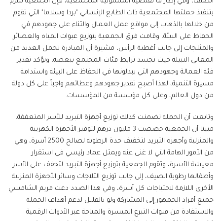
الصيف، وفي إطار ما تقتضيه المسئولية المجتمعية، فإن الجمعية تلتزم
بتنفيذ حملتها المجتمعية ذات الطابع الإنساني "بردا وسلاما" التي تقوم
من خلالها بالذهاب إلى مواقع عمل العمال والثناء على جهودهم في
الحفاظ على البيئة، وقامت فرق الجمعية بتوزيع عبوات المياه والعصائر
والمثلجات إلى جانب أغطية الرأس، مشيرة أن المبادرة تحمل العديد من
المعاني النبيلة حيث تجسد ترابط فئات المجتمع ببعضه، وتؤكد تقدير
فئة العمالة وجهودهم التي يبذلونها في الحفاظ على البيئة واستدامة
مسيرة التنمية، لهذا أصبح تقدير جهودهم وعطائهم واجباً على كل دولة
من دول العالم، وعلى كل مؤسسة من المؤسسات.
وتابعت أن الحملة تضمنت كذلك توزيع أجهزة التبريد للأسر المتعففة،
مبينا أن الجمعية خصصت 3 مليون درهم لتوفير الأجهزة الكهربية
والمنزلية وأجهزة التبريد لتخفيف حدة الرطوبة لصالح 2500 أسرة، وهي
من الأمور الهامة التي لا غنى عنه ويمثل عماد رئيسي في استقرار
معيشة الأسرة، وتقوم الجمعية بتوزيع أجهزة التبريد لتخفف على الأسر
وأطفالها رطوبة الصيف، إلى جانب توزيع الثلاجات وسائر الأجهزة المنزلية
الأخرى اللازمة لاحتياجات كل أسرة، وفي هذا الصدد دعت مريم الشامسي
جميع أفراد الجمهور إلى المشاركة ولو بالقليل لدعم أهداف الحملة
والاستفادة من قنوات التبرع الميسرة والمتاحة عبر الأدوات الرقمية