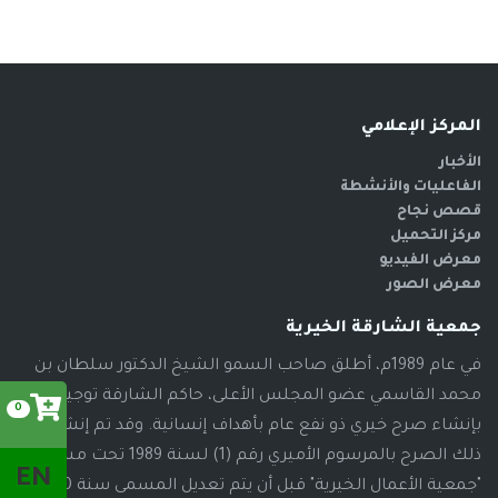
المركز الإعلامي
الأخبار
الفاعليات والأنشطة
قصص نجاح
مركز التحميل
معرض الفيديو
معرض الصور
جمعية الشارقة الخيرية
في عام 1989م، أطلق صاحب السمو الشيخ الدكتور سلطان بن
محمد القاسمي عضو المجلس الأعلى، حاكم الشارقة توجيهاته
0
بإنشاء صرح خيري ذو نفع عام بأهداف إنسانية. وقد تم إنشاء
ذلك الصرح بالمرسوم الأميري رقم (1) لسنة 1989 تحت مسمى
EN
"جمعية الأعمال الخيرية" قبل أن يتم تعديل المسمى سنة 2000م،