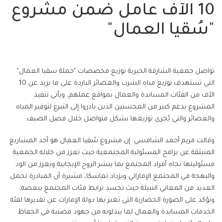
10 الآف عامل ضمن مشروع
"سُقيا العمال"
تواصل جمعية الشارقة الخيرية توزيع مخصصات "حملة سقيا العمال"
التي تستهدف توزيع مياه الشرب والعصائر الباردة على ما يزيد عن 10
الآف من الفئات المساندة والعمال بمواقع عملهم، ويأتي تنفيذ
المشروع بدعم كبير من المحسنين الذين بادروا إلى التبرع لتوفير المياه
والعصائر والتي يُجرى توزيعها بشكل متواصل خلال فصل الصيف.
وقالت مريم أحمد الشامسي: إن مشروع سُقيا العمال هو أحد المشاريع
المنبثقة عن برامج المسئولية المجتمعية حيث تعزز من خلاله الجمعية
مسئوليتها تجاه أفراد المجتمع بما ينشر الروح الإيجابية ويعزز من الود
والبهجة في المجتمع الإماراتي ويزداد تماسكا، مشيرة أن المبادرة تحمل
العديد من المعاني النبيلة حيث تجسد ترابط فئات المجتمع ببعضه،
وتؤكد على الصورة الحضارية التي تعبر بها دولة الإمارات عن تقديرها لفئة
الخدمات المساندة والعمال لما يبذلونه من جهود مضنية في الحفاظ