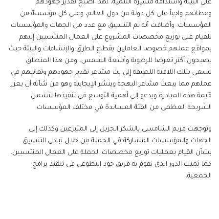
على البيئة واستدامة مسيرة التنمية، لهذا أصبح تقدير جهودهم
وعطائهم واجباً على كل دولة من دول العالم، وعلى كل مؤسسة من
المؤسسات. وأضافت أنه تم التنسيق مع عدد من الجهات والمؤسسات
للقيام على توزيع مخصصات المشروع على العمال المنتسبين إليهم
بمواقع عملهم خصوصا العاملين بقطاع الطرق والإنشاءات والبيئة حيث
يصبحون أكثر تعرضا للرطوبة وأشعة الشمس، ومن هذا المنطلق
نسعى بتلك اللافتة اللطيفة إلى بث مشاعر تقدير جهودهم وتفانيهم في
عملهم مما يبعث مشاعر البهجة وينشر الإيجابية وهو من شأنه أن يعزز
قيمة هذه المبادرة ويدعو إلى أهمية التوسع في تنفيذها لتشمل
الشريحة العظمى من الفئة المساندة في مختلف المؤسسات.
وتوجهت مريم الشامسي بالشكر الجزيل إلى المتبرعين وكذلك إلى
الجهات والمؤسسات المشاركة في الحملة من خلال تبادل التنسيق
بشأن القيام بعمليات توزيع مخصصات الحملة على العمال المنتسبين،
كما ثمنت الدور الذي يقوم به فريق جود التطوعي في تنفيذ برامج
الجمعية.