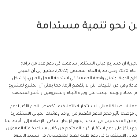
آمن نحو تنمية مستدامة
لخيرية أن مشاريع مباني الاستثمار ساهمت في دعم عدد من برامج
المساعدات والمشاريع الداخلية والخارجية بقيمة 4.5 مليون درهم منذ مطلع عام 2020 وحتى نهاية العام المنقضي (2022)، مشيرا إلى أن المباني
ارج الدولة، وتمثل واجهة الجمعية في استدامة العمل الخيري، إذ تدخل
امة وهي من التبرعات التي لا ينقطع أثرها، مما يعني أن المتبرع لمشروع
دم العباد وترسم البهجة على وجوه الأيتام والمحرومين والأسر المتعففة.
ليات صيانة المباني الاستثمارية ذاتها، فيما يُخصص الجزء الأكبر لدعم
 موضحا تأثير حجم الدعم المُقدم من روافد وعائدات المباني الاستثمارية
 أنه تم إنفاق 2.6 مليون درهم في إطار مساعدة ما يزيد عن 109 أسرة من المتعسرين في تسديد رسوم الإيجار السكني بالإضافة إلى تأثيثها بما
ع يرتكز على دعم استقرار أفراد المجتمع من خلال مساعدة فئة المعوزين
مباني الاستثمارية في دعم طلبة العلم المتعسرين في تسديد الرسوم