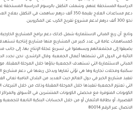
دعم مساعدات العلاج بقيمة 350 ألف درهم ساهمت ف
نحو 300 ألف درهم لدعم مشروع تفريج الكرب عن المكروبين.
كمساهمات عامة في عدد كبير من المشاريع منها مشاريع إنتاجية تستهدف
يضيفوا إلى مجتمعاتهم ويسهموا في تسريع عجلة الإنتاج بها، إلى جانب مشاريع 
النائية في الدول التي تشملها أعمال الجمعية. وقال الراشدي: نحن نجدد
سكنية ومحلات تجارية وها هي تؤتي ثمارها ويدخل ريعها في دعم مشاريع ال
تنفيذ مشاريع الخير في دول العالم حيث العديد من البلدان النامية تعاني الف
التي تعتزم الجمعية تنفيذها خلال المرحلة المقبلة وذلك من خلال التبرعات ال
الكوبونات المتوفرة مع محصلي الكوبونات المنتشرين في الأسواق والمراكز الت
القصيرة، أو بطاقة الائتمان أو من خلال الحسابات البنكية التابعة للجمعية 
الاتصال عبر الرقم 80014