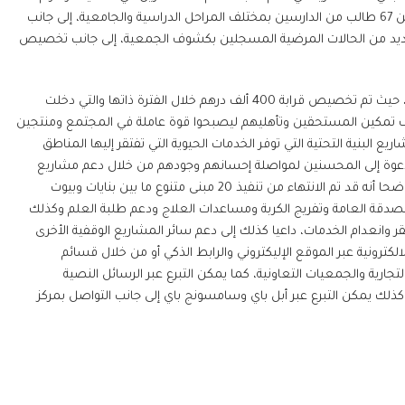
الدراسية المستحقة عنهم، وشملت التكفل بالرسوم الدراسية المستحقة عن 67 طالب من الدارسين بمختلف المراحل الدراسية والجامعية، إلى جانب
ي التكفل بعلاج العديد من الحالات المرضية المسجلين بكشوف الجمعية، إلى جانب تخصيص
وتابع: أن ريع المباني الاستثمارية شمل كذلك دعم برامج المشاريع الخارجية، حيث تم تخصيص قرابة 400 ألف درهم خلال الفترة ذاتها والتي دخلت
 تمكين المستحقين وتأهليهم ليصبحوا قوة عاملة في المجتمع ومنتجين
البنية التحتية التي توفر الخدمات الحيوية التي تفتقر إليها المناطق
 الدعوة إلى المحسنين لمواصلة إحسانهم وجودهم من خلال دعم مشاريع
المباني الاستثمارية التي تستهدف الجمعية بناؤها خلال المرحلة المقبلة، موضحا أنه قد تم الانتهاء من تنفيذ 20 مبنى متنوع ما بين بنايات وبيوت
صدقة العامة وتفريج الكربة ومساعدات العلاج ودعم طلبة العلم وكذلك
قر وانعدام الخدمات، داعيا كذلك إلى دعم سائر المشاريع الوقفية الأخرى
الكترونية عبر الموقع الإليكتروني والرابط الذكي أو من خلال قسائم
جارية والجمعيات التعاونية، كما يمكن التبرع عبر الرسائل النصية
وكذلك يمكن التبرع عبر أبل باي وسامسونج باي إلى جانب التواصل بمركز