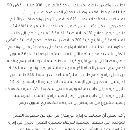
الطلبات وأصدرت لجنة المساعدات موافقتها على 938 طلبا، ورفض 50
طلبا لعدم مطابقة شروط استحقاق المساعدة، مشيرا إلى أن
المساعدات المقدمة شملت 875 حالة من الأرامل والمطلقات والأيتام
ومعدومي الدخل وكبار السن ضمن المساعدات الشهرية بتكلفة 1.4
مليون درهم، وعلاج 131 حالة مرضية بتكلفة 1.8 مليون درهم، إلى جانب
المساهمة في تفريج كربة 201 حالة صدرت بحقها أحكام قضائية وتقضي
محكوميتها بالمنشآت العقابية والإصلاحية على ذمة تعثر مالي، وقد تم
التكفل بتسديد مديونياتهم التي بلغت قيمتها الإجمالية نحو2.6 مليون
درهم، مضيفا أن برامج تفريج كربة السجناء شملت رعاية أسرهم وتقديم
الدعم الذي يضمن الحياة الكريمة ويدعم استقرارهم. وتابع: قدمنا كذلك
من خلال برامج "دعم طالب العلم" مساعدات دراسية لـ 246 طالب من
الدارسين المتعثرين في الإيفاء بمستحقات ورسوم الدراسة، وذلك 1.4
مليون درهم، إلى جانب صيانة وترميم منازل سكنية لـ 274 أسرة بتكلفة 2.5
مليون درهم، إلى جانب مليون درهم لتنفيذ برامج الحملات الموسمية،
وتنفيذ مشروع من قديمكم إلى جديدهم بتكلفة ربع مليون درهم.
وأكد النقبي أن مساعدات إدارة خورفكان هي جزء من منظومة العمل
الموحدة التي تتبعها الجمعية للارتقاء بمسيرة العمل الخيري في إمارة
الشارقة لتمكين الفئات المستحقة من الاعتماد على نفسها عملا