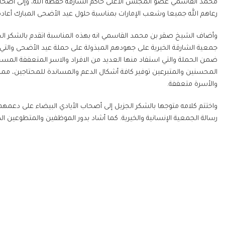
محمد القاسمي عضو المجلس الأعلى حاكم الشارقة حفظه الله، وإلى أصحاب ا
رعاهم الله جميعا وشعب الإمارات بمناسبة ‏حلول عيد الأضحى المبارك أعادة الله
وأضاف ‏الشيخ صقر بن محمد القاسمي انه بهذه المناسبة اتقدم بالشكر ال
جمعية الشارقة الخيرية على جهودهم المبذولة على حملة عيد الأضحى ‏والتي كان 
ضمن الحملة والتي استفاد منها العديد من الافراد والاسر المتعففة ال
المحسنين والمتبرعين توفير كافة أشكال الدعم والمساندة للمحتاجين، مما ك
والأسرة متعففة.
واختتم كلامه متوجها بالشكر الجزيل إلى أصحاب الأيادي البيضاء على دعمهم
رسالة الجمعية الإنسانية والخيرية. كما أشاد بدور الموظفين والمتطوعين 
المركز الإعلامي
جمعية الشارقة الخ