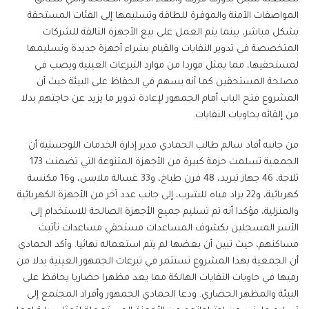
المواصفات الآمنة والموفرة للطاقة وتسليمها إلى الفئات المستحقة
بشكل مباشر، بينما يتم العمل على بيع الأجهزة التالفة للشركات
المتخصصة في تدوير النفايات والقيام بشراء أجهزة جديدة وتسليمها
لمستحقيها، مما يمثل موردا من موارد التبرعات العينية ويصب في
مصلحة المستحقين كما أنه يسهم في الحفاظ على البيئة حيث أن
المشروع فتح الباب أمام الجمهور لإعادة تدوير ما يزيد عن حاجتهم بدلا
من إلقائه بحاويات النفايات.
من جانبه أفاد سالم طالب الحمادي مدير إدارة الخدمات اللوجستية أن
الجمعية تسلمت حزمة كبيرة من الأجهزة المتنوعة التي تضمنت 173
ثلاجة، 46 جهاز تبريد، 48 فرن طباخ، و33 غسالة ملابس، و16 مكنسة
كهربائية، و22 براد مياه للشرب، إلى جانب عدد آخر من الأجهزة الكهربائية
والمنزلية، مؤكدا أنه تم تسليم جميع الأجهزة الصالحة للاستخدام إلى
الأسر المسجلين بكشوف المساعدات مستحقي مساعدات تأثيث
مساكنهم، حيث تبين أن بعضها لم يتم استعماله نهائيا. وأكد الحمادي
أن الجمعية بهذا المشروع تستثمر في تبرعات الجمهور العينية بدلا من
رميها في حاويات النفايات الهالكة مما يعد مظهرا حضاريا يحافظ على
البيئة والمظهر الحضاري. ودعا الحمادي الجمهور وأفراد المجتمع إلى