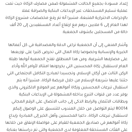
إعداد مسودة بجميع الحالات المشمولة ضمن مصارف الزكاة حيث تمت
عملية تسليم المستحقات عبر الإيداعات البنكية والصرافة عملا
بالإجراءات الاحترازية المتبعة، مشيرا أنه تم رفع مخصصات مشروع الزكاة
لهذا العام إلى 6 ملايين درهم مع ارتفاع أعداد المستفيدين إلى 20 ألف
حالة من المسجلين بكشوف الجمعية.
وأشار المنعي إلى أن الجمعية تراعي الدقة والمصداقية في كل أعمالها
الخيرية والإنسانية وخصوصا زكاة المال التي تحرص كثيرا على توزيعها
على مصارفها الشرعية، ومن هذا المنطلق تفتح الجمعية أبوابها طيلة
العام لاستقبال زكاة المحسنين التي يخرجونها امتثالا لأوامر الله وأداء
الركن الثالث من أركان الإسلام، وتجسيدا لمبادئ التكافل الاجتماعي التي
حثتنا عليها شريعة الإسلام من خلال فريضة الزكاة، مشيرا أنه يتم
استقبال تبرعات المحسنين وزكاة أموالهم عبر الموقع الالكتروني والذي
يوفر عدد من قنوات التبرع بداخله المشمولة في الإيداعات البنكية
وبطاقات الائتمان والرابط الذكي إلى جانب الاتصال على الرقم المجاني
80014 ليتم التواصل من خلال المندوب للتنسيق على الوصول إليكم
لاستقبال تبرعات الزكاة، داعيا المحسنين وأهل الخير إلى المبادرة بإيداع
زكاة أموالهم في صناديق الجمعية للقيام على مواصلة الإنفاق من خلالها
على الفئات المستحقة المعلومة لدى الجمعية والتي تم دراستها بعناية