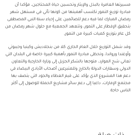
مسيرتها العامرة بالبذل والإيثار وتحسين حياة المحتاجين، مؤكدا أن
مبادرة توزيع التمور تكتسب أهميتها من كونها تأتي في مستهل شهر
رمضان المبارك لما فيه دعم للصائمين على إحياء سنة النبي المصطفى
بتحقيق الإفطار على التمور، وتتعهد الجمعية مع حلول شهر رمضان من
كل عام بتوزيع كميات كبيرة من التمور،
وقد شمل التوزيع خلال العام الجاري كلا من بنجلاديش وكينيا وجيبوتي
وأوغندا ورواندا، وتحظى مبادرة التمور بأهمية كبيرة خاصة في البلدان التي
تعاني شح الموارد، متوجها بالشكر الجزيل إلى وزارة الخارجية والتعاون
الدولي وسفارات الدولة بالخارج وللمتبرعين أصحاب الأيادي البيضاء في
دعم هذا المشروع الذي يؤكد على قيم العطاء والجود التي يتصف بها
مجتمع الإمارات، داعيا إلى دعم سائر مشاريع الحملة للوصول إلى أكثر
الناس حاجة.