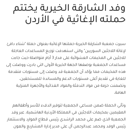
وفد الشارقة الخيرية يختتم
حملته الإغاثية في الأردن
سيرت جمعية الشارقة الخيرية حملتها الإغاثية بعنوان حملة "شتاء دافئ
لإغاثة اللاجئين السوريين" والتي استهدفت توزيع المساعدات العاجلة
للاجئين في المخيمات العشوائية على مدار 3 أيام متواصلة حيث جاءت
مساعدات الجمعية بوصفها الجهة الخيرية الأولى التي بادرت ووصلت إلى
هذه المخيمات مما يؤكد أن الجمعية قد وصلت إلى مستويات متقدمة
للغاية في تقديم أعلى مستويات الدعم والمساندة للمستحقين،
وتضمنت حزمة من مواد التدفئة والمواد الغذائية والأجهزة المنزلية
الهامة،
وتأتي الحملة ضمن مساعي الجمعية لتوفير الدفء للأسر وأطفالهم
المقيمين بمخيمات اللاجئين في المملكة الأردنية الهاشمية، عبر وفد
الجمعية الذي ضم علي محمد الراشدي رئيس قطاع الموارد والاستثمار
رئيس الوفد ومحمد عبدالرحمن آل علي مدير إدارة المشاريع والعون