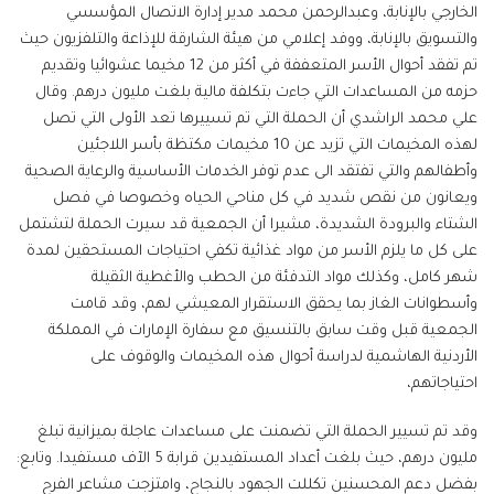
الخارجي بالإنابة، وعبدالرحمن محمد مدير إدارة الاتصال المؤسسي
والتسويق بالإنابة، ووفد إعلامي من هيئة الشارقة للإذاعة والتلفزيون حيث
تم تفقد أحوال الأسر المتعففة في أكثر من 12 مخيما عشوائيا وتقديم
حزمه من المساعدات التي جاءت بتكلفة مالية بلغت مليون درهم. وقال
علي محمد الراشدي أن الحملة التي تم تسييرها تعد الأولى التي تصل
لهذه المخيمات التي تزيد عن 10 مخيمات مكتظة بأسر اللاجئين
وأطفالهم والتي تفتقد الى عدم توفر الخدمات الأساسية والرعاية الصحية
ويعانون من نقص شديد في كل مناحي الحياه وخصوصا في فصل
الشتاء والبرودة الشديدة، مشيرا أن الجمعية قد سيرت الحملة لتشتمل
على كل ما يلزم الأسر من مواد غذائية تكفي احتياجات المستحقين لمدة
شهر كامل، وكذلك مواد التدفئة من الحطب والأغطية الثقيلة
وأسطوانات الغاز بما يحقق الاستقرار المعيشي لهم، وقد قامت
الجمعية قبل وقت سابق بالتنسيق مع سفارة الإمارات في المملكة
الأردنية الهاشمية لدراسة أحوال هذه المخيمات والوقوف على
احتياجاتهم،
وقد تم تسيير الحملة التي تضمنت على مساعدات عاجلة بميزانية تبلغ
مليون درهم، حيث بلغت أعداد المستفيدين قرابة 5 الآف مستفيدا. وتابع:
بفضل دعم المحسنين تكللت الجهود بالنجاح، وامتزجت مشاعر الفرح