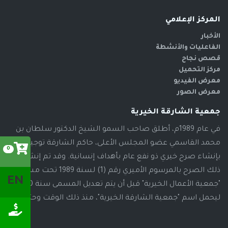
المركز الإعلامي
الأخبار
الفاعليات والأنشطة
قصص نجاح
مركز التحميل
معرض الفيديو
معرض الصور
جمعية الشارقة الخيرية
في عام 1989م، أطلق صاحب السمو الشيخ الدكتور سلطان بن
محمد القاسمي عضو المجلس الأعلى، حاكم الشارقة توجيهاته
0
بإنشاء صرح خيري ذو نفع عام بأهداف إنسانية. وقد تم إنشاء
ذلك الصرح بالمرسوم الأميري رقم (1) لسنة 1989 تحت مسمى
EN
"جمعية الأعمال الخيرية" قبل أن يتم تعديل المسمى سنة 2000م،
ليحمل اسم "جمعية الشارقة الخيرية"، منذ ذلك الوقت وحتى الآن