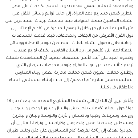
وبناء معهد للتعليم المهني بهدف تدريب النساء الكادحات على مهن
التطريز ضمن مشاريع دعم المرأة، إلى جانب توزيع وسائل النقل على
الشباب العاملين بمهنة السواقة، فيما ساهمت تبرعات المسافرين على
متن العربية للطيران من خلال تبرعهم للمبادرة في تقديم الإغاثات إلى
دول القرن الأفريقي من الجفاف والمجاعات، فيما قدمت المساعدات
الإغاثية خلال فصول الشتاء للفئات المحتاجين بتوفير الأغطية ووسائل
التدفئة لهم التي تقيهم من برد الشتاء القارس، بخلاف توزيع عيديات
وكسوة العيد على أبناء الأسر المتعففة، مضيفا أن المساهمات شملت
ترميم وتأثيث عدد من بيوت الفقراء وتوفير فحوصات سرطان الثدي
وإطلاق حملات العيون ضمن حملات محاربة العمى وبناء المدارس
التعليمية ضمن مبادرة "هيا نتعلم"، إلى جانب إنشاء مستشفى النساء
والأطفال في كينيا.
وأشار الزري أن البلدان التي شملتها المشاريع المنفذة قد بلغت نحو 18
دولة حول العالم تضمنت بنجلاديش والنيبال وسوريا ومصر والسودان
وروسيا وسريلانكا وكينيا وباكستان والأردن والبوسنة ولبنان والبحرين
وفلسطين وسلطنة عمان والصومال وكازاخستان وتركيا، لافتا إلى أن
المبادرة تهدف إلى إتاحة الفرصة أمام المسافرين على متن رحلات طيران