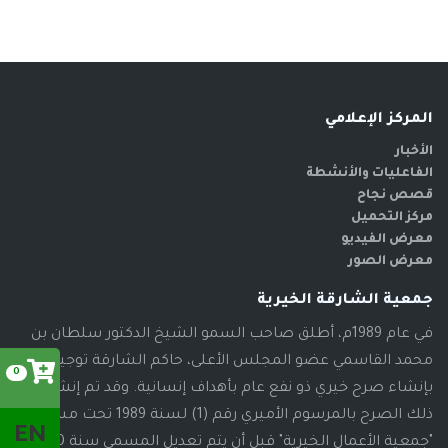
المركز الإعلامي
الأخبار
الفاعليات والأنشطة
قصص نجاح
مركز التحميل
معرض الفيديو
معرض الصور
جمعية الشارقة الخيرية
في عام 1989م، أطلق صاحب السمو الشيخ الدكتور سلطان بن
محمد القاسمي عضو المجلس الأعلى، حاكم الشارقة توجيهاته
0
بإنشاء صرح خيري ذو نفع عام بأهداف إنسانية. وقد تم إنشاء
ذلك الصرح بالمرسوم الأميري رقم (1) لسنة 1989 تحت مسمى
EN
"جمعية الأعمال الخيرية" قبل أن يتم تعديل المسمى سنة 2000م،