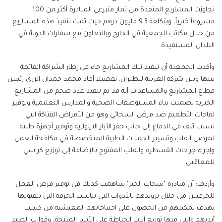
تجاوزت المشاريع المنفذة من ثمار متبرعي المبادرة أكثر من 100
مشروعاً خيرياً، وبتكلفة 9.3 مليون درهم حيث تمت تنفيذ هذه المشاريع
من خلال مكاتب الجمعية في الخارج وبالتعاون مع سفارات الدولة في
البلدان المستفيدة.
وأكدت الجمعية أن تنفيذ تلك المشاريع جاء في إطار الشراكة القائمة
بينها وبين شركة العربية للطيران. تفصيلا أفاد محمد حمدان الزري رئيس
قطاع المشاريع والمساعدات أنه قد تم تنفيذ عدد ضخم من المشاريع
الخيرية تضمنت بناء المستوصفات الصحية والمدارس التعليمية وتوفير
لقاحات التطعيم ضد مرض السحائي وهو من الأمراض الفتاكة التي
تسبب تلف في الدماغ إلى جانب حفر الآبار الارتوازية وتوفير أجهزة طبية
لمرضى القلب وتسيير الحملات الطبية المتخصصة في مكافحة العمى
وإجراء جراحات القسطرة والقلب المفتوح بالإضافة إلى توزيع كراسي
للمعاقين.
وأردف: أن مبادرة "سحاب الخير" ساهمت كذلك في توفير فرص العمل
للحرفيين من خلال تزويدهم بالأدوات التي تناسب الحرفة التي يتقنونها
بهدف تمكينهم من الحصول على احتياجاتهم المعيشية من كسب
أيديهم والتي منها توزيع آلات الخياطة على الأسر المنتجة، وقوارب الصيد