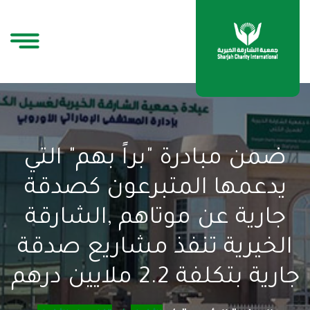
ضمن مبادرة "براً بهم" التي
يدعمها المتبرعون كصدقة
جارية عن موتاهم ,الشارقة
الخيرية تنفذ مشاريع صدقة
جارية بتكلفة 2.2 ملايين درهم