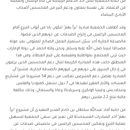
من خلاله الجمعية لتكن أحد الدعائم الرئيسة في بناء الإنسان وتمكينه
من الاعتماد على نفسه بتعاون ودعم كبير من المحسنين أصحاب
الأيادي البيضاء.
وقد أطلقت الجمعية مبادرة "براً بهم" لتكون بابا من أبواب التبرع أمام
المحسنين الراغبين في إخراج الصدقات عن ذويهم الذين قضوا،
فالصدقة الجارية أحد سبُل استمرار العمل الصالح للمتوفى بعد موته
مصداقا لنبينا صلى الله عليه وسلم، ونحن ولله الحمد في دولة الإمارات
حيث تربى المجتمع بمواطنيه ومقيميه على قيم العطاء، ومن هذا
المنطلق جاءت هذه المبادرة الكريمة لتنال دعم المحسنين الذين يرغبون
في إدخال السرور على ذويهم في قبورهم بالصدقة الجارية، مشيرا أن
المبادرة بفضل دعم المتبرعين تمكنت من دعم 54 مشروعا من مشاريع
المساجد والآبار المقرر تنفيذها في 7 دول تشمل كمبوديا والفلبين
وبنجلاديش وغينيا كونكري وسريلانكا وغانا والسنغال، وذلك بتكلفة
مالية تبلغ 2.2 ملايين درهم.
من جانبه أفاد عبدالله سلطان بن خادم المدير التنفيذي أن مشروع "براً
بهم" أحد المبادرات المستحدثة التي تعبر عن سعي الجمعية لتسهيل
عملية التبرع وتمكين المحسنين الراغبين في تخصيص صدقات عن