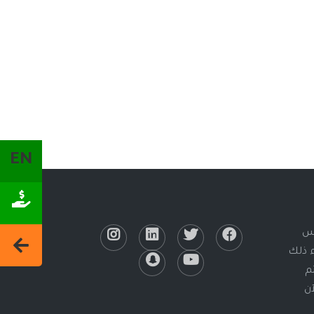
EN
لس
ء ذلك
يتم