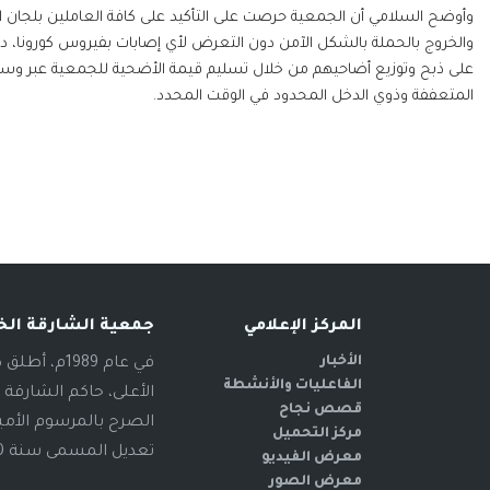
وأوضح السلامي أن الجمعية حرصت على التأكيد على كافة العاملين بلجان الحم
والخروج بالحملة بالشكل الآمن دون التعرض لأي إصابات بفيروس كورونا، دا
على ذبح وتوزيع أضاحيهم من خلال تسليم قيمة الأضحية للجمعية عبر وسائل
المتعففة وذوي الدخل المحدود في الوقت المحدد.
المركز الإعلامي
جمعية الشارقة الخ
الأخبار
في عام 89
الفاعليات والأنشطة
الأعلى، حاكم الشارقة 
قصص نجاح
مركز التحميل
تعديل المسمى سنة 2000م، ليحمل اسم "جمعية الشارقة الخيرية"، منذ ذلك الوقت وحتى الآن
معرض الفيديو
معرض الصور