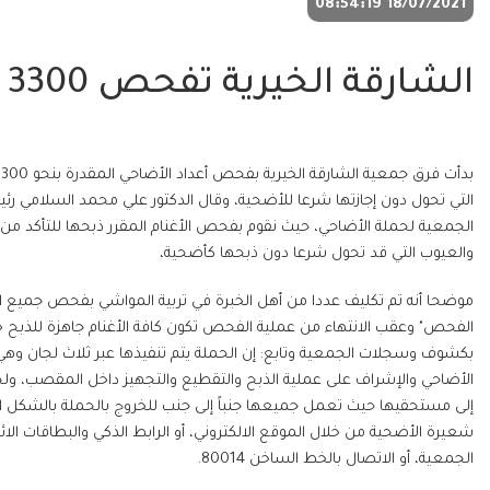
18/07/2021 08:54:19
الشارقة الخيرية تفحص 3300 رأس أضحية داخل الدولة
التي تحول دون إجازتها شرعا للأضحية، وقال الدكتور علي محمد السلامي رئ
الجمعية لحملة الأضاحي، حيث نقوم بفحص الأغنام المقرر ذبحها للتأكد م
والعيوب التي قد تحول شرعا دون ذبحها كأضحية،
موضحا أنه تم تكليف عددا من أهل الخبرة في تربية المواشي بفحص جميع ال
الفحص" وعقب الانتهاء من عملية الفحص تكون كافة الأغنام جاهزة للذبح خ
بكشوف وسجلات الجمعية وتابع: إن الحملة يتم تنفيذها عبر ثلاث لجان 
الأضاحي والإشراف على عملية الذبح والتقطيع والتجهيز داخل المقصب، ولجن
إلى مستحقيها حيث تعمل جميعها جنباً إلى جنب للخروج بالحملة بالشكل الحض
شعيرة الأضحية من خلال الموقع الالكتروني، أو الرابط الذكي والبطاقات الائت
الجمعية، أو الاتصال بالخط الساخن 80014.