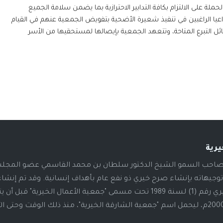
لة على الالتزام بكافة التدابير الاحترازية بما يضمن سلامة الجميع
عيا الراغبين في تنفيذ شعيرة الأضحية بتفويض الجمعية عنهم في القيام
 التبرع المتاحة، وتتعهد الجمعية بإيصالها لمستحقيها من الأسر
يرية
19م، أطلق صاحب السمو الشيخ الدكتور سلطان بن محمد القاسمي عضو المج
توجيهاته بإنشاء صرح خيري ذو نفع عام بأهداف إنسانية. وقد تم إنشا
الصرح بالمرسوم الأميري رقم (1) لسنة 1989 تحت مسمى "جمعية الأعمال الخيرية" قبل أن 