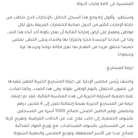
المنتشرة في كافة إمارات الدولة.
واستطرد: وأقول إنه ومع هذا السجل الحافل بالإنجازات الذي تخطت من
خلاله الإمارات الكثير من الدول صاحبة الحضارات العريقة يحق لكل
مواطن ومقيم على أرض إماراتنا الغالية أن يفخر بكونه أحد أبناء هذا البلد،
ولنا في قيادتنا الرشيدة فخرا واعتزازا بها واقتداء وعلى الخطى نمضي
جميعا لنحقق مزيدا من التقدم بما يعزز مكانة دولتنا ويزيدها عزة
وشموخا.
حزمة المشاريع :
وكشف رئيس مجلس الإدارة عن حزمة المشاريع الخيرية المقرر تنفيذها
في غضون الاحتفال باليوم الوطني بقوله: وفي هذا الصدد، وكما اعتادت
عليه جمعية الشارقة الخيرية في هذه المناسبة الغالية، فقد تم اعتماد
حزمة من المشاريع الخيرية بقيمة إجمالية تصل إلى 6 ملايين درهم
وتتضمن توفير التامين الصحي لصالح 1000 أسرة من المسجلين
بكشوف الجمعية، إلى جانب علاج عدد من الحالات المرضية، وتفريج كربة
عدد من المسجلين بكشوف المساعدات، مع توزيع المواد الغذائية
لصالح عددا من الأسر المتعففة، وتوزيع الملابس والحقيبة الشتوية