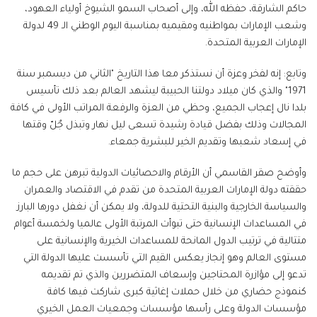
حاكم الشارقة، حفظه الله، وإلى أصحاب السمو الشيوخ أولياء العهود،
وشعب الإمارات بمواطنيه ومقيميه بمناسبة اليوم الوطني الـ 49 لدولة
الإمارات العربية المتحدة.
وتابع: إنه لفخر وعزة أن نستذكر معا هذا التاريخ "الثاني من ديسمبر سنة
1971" والذي كان ميلاد دولتنا الحبيبة ليشهد العالم بعد ذلك تأسيس
بلدا نال إعجاب الجميع، وحظي من العزة والرفعة المراتب الأولى في كافة
المجالات وذلك بفضل قيادة رشيدة تسعى ليل نهار وتبذل جٌلّ وقتها
في إسعاد شعبها وتقديم الخير للبشرية جمعاء.
وأوضح صقر القاسمي أن الأرقام والاحصائيات الدولية تبرهن على حجم ما
حققته دولة الإمارات العربية المتحدة من تقدم في الاقتصاد والعمران
والسياسة الخارجية والبنية التحتية للدولة، ولا يمكن أن نغفل دورها البارز
في المساعدات الإنسانية حتى تبوأت المرتبة الأولى عالميا ولخمسة أعوام
متتالية في ترتيب الدول المانحة للمساعدات الخيرية والإنسانية على
مستوى العالم وهو إنجاز يعكس القيم التي تأسست عليها الدولة التي
تدعو إلى مؤازرة المحتاجين وإسعاف المتضررين والذي تم تقديمه
كنموذج حضاري من خلال حملات إغاثية كبرى شاركت فيها كافة
مؤسسات الدولة وعلى رأسها مؤسسات وجمعيات العمل الخيري