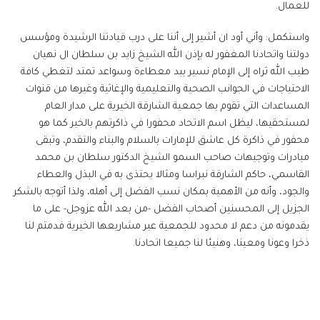
للعمال.
واستكمل: وأني أود ان أشير إلى أننا على درب قيادتنا الرشيدة ومؤسس
دولتنا واتحادنا المغفور له بإذن الله الشيخ زايد بن سلطان ال نهيان
طيب الله ثراه إلى الإمام نسير بيد معطاءة وسواعد تمتد لتغطي كافة
الاحتياجات في الجوانب الصحية والتعليمية والإغاثية وغيرها من قنوات
المساعدات التي تقوم بها جمعية الشارقة الخيرية على مدار العام
لمستحقيها، ليظل اسم الاتحاد محفورا في ذاكرتهم بالخير كما هو
محفور في ذاكرة كل عاشق للإمارات بالسلام والبناء والتقدم، وتبقى
مبادرات وتوجيهات صاحب السمو الشيخ الدكتور سلطان بن محمد
القاسمي، حاكم الشارقة نبراسا ومثالا يحتذى به في البذل والعطاء
والجود، وأنه من الأهمية بمكان نسب الفضل إلى أهله، ولذا أتوجه بالشكر
الجزيل إلى المحسنين أصحاب الفضل -من بعد الله عزوجل- على ما
يقدمونه من دعم لا محدود للجمعية عبر مشاريعها الخيرية فدمتم لنا
ذخرا وعونا ومعينا، وهنيئا لنا جميعا اتحادنا.