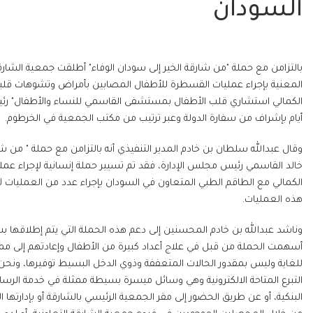
السودان
بالتزامن مع حملة "من شارقة الخير إلى سودان الوفاء" أطلقت جمعية الشارق
المعنية بإجراء عمليات القسطرة للأطفال المصابين بأمراض وتشوهات قلبية
أيام بإشراف من سفارة الدولة وعبر ترتيب من مكتب الجمعية في الخرطوم.
وقال عبدالله سلطان بن خادم المدير التنفيذي أنه بالتزامن مع حملة " من ش
خالد القاسمي رئيس مجلس الإدارة، فقد تم تسيير حملة إنسانية لإجراء عملي
الكمالي مع الطاقم الطبي المتعاون في السودان بإجراء عدد من العمليات ل
هذه العمليات.
وناشد عبدالله بن خادم المحسنين إلى دعم هذه الحملة التي يتم إطلاقها ب
أسهمت الحملة من قبل في علاج أعداد كبيرة من الأطفال وإعادتهم إلى م
للغاية وليس بمقدور الحالات المتعففة وذوي الدخل البسيط توفيرها، ونحن
التبرع المتاحة الالكترونية وهي وسائل ميسرة بسيطة ممثلة في خدمة الرسائل
البنكية، أو عن طريق الحضور إلى مقر الجمعية الرئيسي بالشارقة أو بإدارتها 