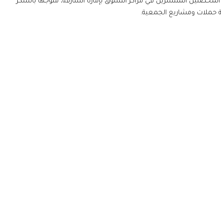
المحصلين المنتشرين في مراكز التسوق بإمارة الشارقة، متوجها بالشكر
ة حملات ومشاريع الجمعية.
يرية
19م، أطلق صاحب السمو الشيخ الدكتور سلطان بن محمد القاسمي عضو المج
توجيهاته بإنشاء صرح خيري ذو نفع عام بأهداف إنسانية. وقد تم إنشا
الصرح بالمرسوم الأميري رقم (1) لسنة 1989 تحت مسمى "جمعية الأعمال الخيرية" قبل أن 
بع محفوظة 2026 جمعية الشارقة الخيرية.
Terms & Conditions
|
vacy Policy