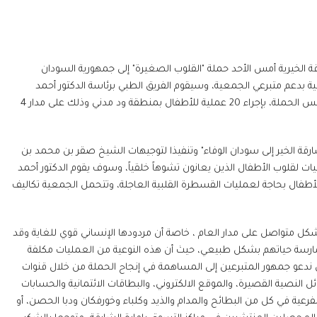
ة الخيرية أمس الأحد حملة "القلوب الصغيرة" إلى جمهورية السودان
 بدعم متبرعي الجمعية، وسيقوم الفريق الطبي برئاسة الدكتور أحمد
الكمالي استشاري قلب الأطفال بمستشفى القاسمي للنساء والأطفال" رئيس الحملة، بإجراء 20 عملية للأطفال بمنطقة ود مدني وذلك على مدار 4
ارقة الخير إلى سودان الوفاء" وتنفيذا لتوجيهات الشيخ صقر بن محمد بن
ات لقلوب الأطفال الذين يعانون تشوهاً خلقياً، وسوف يقوم الدكتور أحمد
أطفال بحاجة لعمليات القسطرة القلبية العاجلة، وتتحمل الجمعية تكاليف
شكل متواصل على مدار العام ، خاصة أن مردودها الإنساني قوي للغاية وقد
مارسة حياتهم بشكل طبيعي، حيث أن هذه النوعية من العمليات مكلفة
 ندعو جمهور المتبرعين إلى المساهمة في إنجاح الحملة من خلال قنوات
 النصية القصيرة، والموقع الالكتروني، والبطاقات الائتمانية والحسابات
الفرعية في كل من البطائح والمدام والذيد وكلباء وخورفكان ودبا الحصن، أو