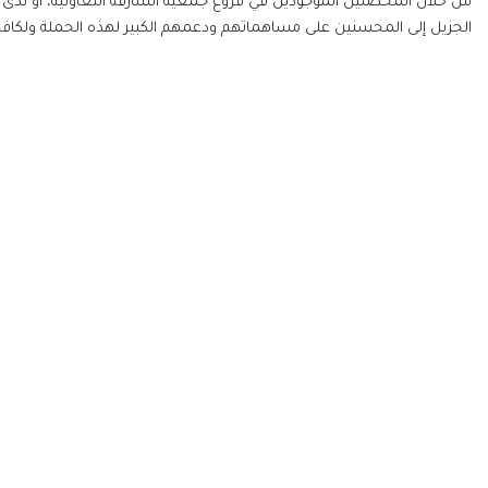
من خلال المحصلين الموجودين في فروع جمعية الشارقة التعاونية، أو لدى 
الجزيل إلى المحسنين على مساهماتهم ودعمهم الكبير لهذه الحملة ولكاف
المركز الإعلامي
جمعية الشارقة الخ
الأخبار
في عام 89
الفاعليات والأنشطة
الأعلى، حاكم الشارقة 
قصص نجاح
مركز التحميل
تعديل المسمى سنة 2000م، ليحمل اسم "جمعية الشارقة الخيرية"، منذ ذلك الوقت وحتى الآن
معرض الفيديو
معرض الصور
حقوق الط