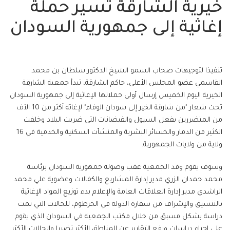
خيرية الشارقة تسير حملة
إغاثية إلى جمهورية السودان
تنفيذا لتوجيهات صحاب السمو الشيخ الدكتور سلطان بن محمد
القاسمي عضو المجلس الأعلى، حاكم الشارقة، تبدأ جمعية الشارقة
الخيرية اليوم الخميس إرسال أولى حملاتها الإغاثية إلى جمهورية السودان
تحت شعار "من شارقة الخير إلى سودان الوفاء" لإغاثة أكثر من 10 الآف
من المتضررين بفعل السيول والفيضانات التي ضربت البلاد وخلفت
الكثير من الدمار والخسائر البشرية والمنشأت السكنية والخدمية في 16
ولاية من ولايات الجمهورية.
وسوف يقوم وفد الجمعية عقب وصوله جمهورية السودان برئاسة
محمد حمدان الزري مدير إدارة المشاريع والكفالات وعضوية علي محمد
الراشدي مدير إدارة العلاقات العامة والإعلام بدء توزيع المواد الإغاثية
بالتنسيق والإشراف من سفارة الدولة في الخرطوم، للحالات التي تمت
دراسة بشكل مسبق من خلال مكتب الجمعية في السودان الذي يقوم
على إجراء دراسات ورفع التقارير عن المناطق الأكثر تضررا والحالات الأكثر