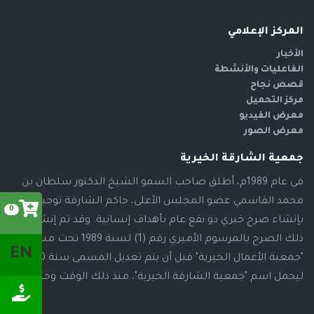
المركز الإعلامي
الأخبار
الفاعليات والأنشطة
قصص نجاح
مركز التحميل
معرض الفيديو
معرض الصور
جمعية الشارقة الخيرية
في عام 1989م، أطلق صاحب السمو الشيخ الدكتور سلطان بن
محمد القاسمي عضو المجلس الأعلى، حاكم الشارقة توجيهاته
0
بإنشاء صرح خيري ذو نفع عام بأهداف إنسانية. وقد تم إنشاء
ذلك الصرح بالمرسوم الأميري رقم (1) لسنة 1989 تحت مسمى
EN
"جمعية الأعمال الخيرية" قبل أن يتم تعديل المسمى سنة 2000م،
ليحمل اسم "جمعية الشارقة الخيرية"، منذ ذلك الوقت وحتى الآن