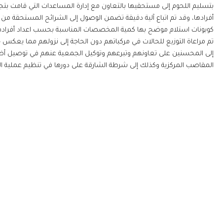
بتسليم اللحوم إلى مستحقيها بالتعاون مع إدارة المساعدات التي قامت ب
أفرادها، وقد تم اتباع آلية دقيقة تضمن الوصول إلى الشرائح المستحقة من 
كوبونات استلام موضح بها كمية المخصصات المناسبة بحسب اعداد أفرادها،
تم مراعاة التوزيع للحالات في مركباتهم دون الحاجة إلى نزولهم مما يعك
إلى المحسنين على تعاونهم وتبرعهم وتوكيل الجمعية عنهم في توصيل أضا
المقاصب المركزية وكذلك إلى شرطة الشارقة على دورها في تنظيم عملية السير
المركز الإعلامي
جمعية الشارقة الخ
الأخبار
في عام 89
الفاعليات والأنشطة
الأعلى، حاكم الشارقة 
قصص نجاح
مركز التحميل