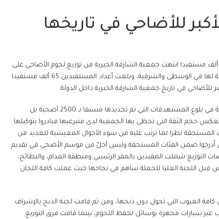
لأكبر للأضاحي في تاريخها
برعات المحسنين وصلت إلى 6500 أضحية، وعدد المستفيدين يتخطى 60 ألف مستفيدا انتهت جمعية الشارقة الخيرية من توزيع لحوم الأضاحي على
مستحقيها في مقرها الرئيسي وسائر إداراتها الفرعية الأخرى بالمناطق التابعة لها في الوسطى والشرقية، وبلغت أعداد المستفيدين 65 ألف مستفيدا
وعبر عبدالله سلطان بن خادم المدير التنفيذي عن بالغ سعادته بنجاح الحملة في بلوغ المستهدفات التي تم تحديدها مسبقا بـ 2500 أضحية بل
سبة زيادة ضخمة بلغت 160% وهي مؤشرات تعكس حجم الثقة التي تحظى بها الجمعية لدى متبرعيها فبادروا بتوكيلها
ت المستحقة نظرا لما ترتب عليه من سوء الأحوال المعيشية للعديد من
ن اُدرجوا ضمن الفئات المستحقة وليس أجلّ من موسم الأضحى في تقديم
التوزيع شملت المقيدين بالمقر الرئيسي ومنطقة المدام، والبطائح،
ن من قبل اللجنة العليا للحملة ساهم في نجاحها حيث عملت كافة اللجان
ة العيوب التي تحول دون ذبحها، ومن ثم قامت لجنة الذبح بالإشراف
 عبر سيارات مجهزة بوسائل لحفظ اللحوم، بينما قامت فرق التوزيع