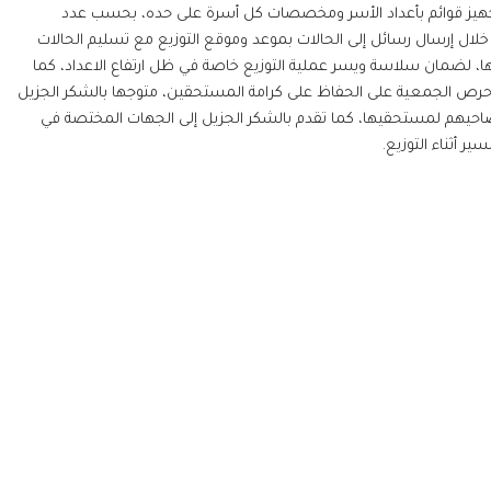
تجهيز قوائم بأعداد الأسر ومخصصات كل أسرة على حده، بحسب عدد
خلال إرسال رسائل إلى الحالات بموعد وموقع التوزيع مع تسليم الحالات
 لضمان سلاسة ويسر عملية التوزيع خاصة في ظل ارتفاع الاعداد، كما
س حرص الجمعية على الحفاظ على كرامة المستحقين، متوجها بالشكر الجزيل
حيهم لمستحقيها، كما تقدم بالشكر الجزيل إلى الجهات المختصة في
 أثناء التوزيع.
يرية
19م، أطلق صاحب السمو الشيخ الدكتور سلطان بن محمد القاسمي عضو المج
توجيهاته بإنشاء صرح خيري ذو نفع عام بأهداف إنسانية. وقد تم إنشا
الصرح بالمرسوم الأميري رقم (1) لسنة 1989 تحت مسمى "جمعية الأعمال الخيرية" قبل أن 