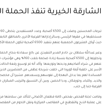
الشارقة الخيرية تنفذ الحملة ا
ت
حيث أوكل المتبرعون الجمعية عنهم بتنفيذ 6500 أضحية لتكون الحملة الأكبر للأضاحي في تاريخ جمعية الشارقة الخيرية داخل الدولة.
وتجاوزها إلى 6500 أضحية بن
عنهم في شراء أضاحيهم وذبحها وتوزيعها. وأكد أنه تم توسيع رقعة الحالا
الأسر على خلفية أزمة كورونا التي خلفت شريحة عظمى من المتضررين الذي
المساندة لهم بما يدخل البهجة إلى نفوسهم ويسعدهم، مشيرا أن مخصصات 
والذيد، وكلباء، وخورفكان، ودبا الحصن. وبين أن التنسيق والترتيب المبكرا
الفرعية جنبا إلى جنب،
وقامت لجنة الفحص بفحص كافة قطعان الأضاحي للتأكد من سلامتها من كاف
على عملية الذبح والتقطيع في المقاصب المركزية ونقل اللحوم من المقصب