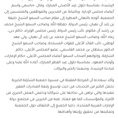
الرشيدة، بمناسبة حلول عيد الأضحى ‏المبارك. ‏وقال: «باسمي واسم
أعضاء مجلس الإدارة، وبالنيابة عن المديرين والموظفين والمنتسبين إلى
الجمعية، أتوجه بالتهاني العطرة إلى مقام صاحب السمو ‏الشيخ خليفة
بن زايد آل نهيان، رئيس الدولة، حفظه الله، وصاحب السمو الشيخ محمد
بن راشد آل مكتوم، نائب رئيس الدولة، رئيس مجلس الوزراء، حاكم دبي،
رعاه الله، وصاحب السمو الشيخ محمد بن زايد آل نهيان، ولي عهد
أبوظبي، نائب القائد ‏الأعلى للقوات المسلحة، وصاحب السمو الشيخ
الدكتور سلطان بن محمد القاسمي، عضو المجلس الأعلى، حاكم
الشارقة، وإخوانهم أصحاب السمو أعضاء المجلس الأعلى، حكام الإمارات،
وأولياء العهود، بمناسبة ‏حلول عيد الفطر المبارك، أعاده الله علينا وعلى
قيادتنا الرشيدة، وشعبنا بالخير والبركات.
وأكد سعادته أن المرحلة المقبلة في مسيرة جمعية الشارقة الخيرية
تحمل الكثير من التحديات من حيث توسيع رقعة المبادرات المقرر
تنفيذها والتي نراهن في نجاحها على شركائنا وداعمي العمل الخيري من
الأفراد والمؤسسات كما هو معتاد عليه من الخيرين في مجتمع دولة
الإمارات العربية المتحدة، داعيا الجميع إلى الالتفاف حول الجمعية
وتمكينها من تحقيق رؤيتها وأهدافها.