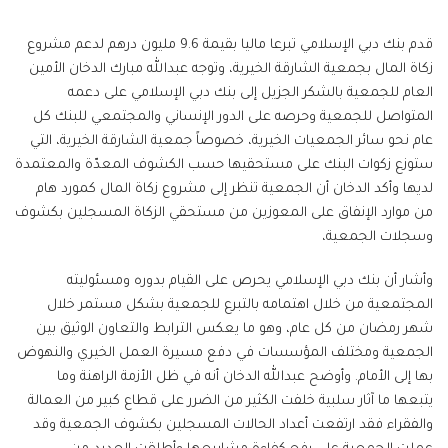
قدم بنك دبي الإسلامي تبرعا ماليا بقيمة 9.6 مليون درهم لدعم مشروع
زكاة المال بجمعية الشارقة الخيرية، وتوجه عبدالله مبارك الدخان الأمين
العام للجمعية بالشكر الجزيل إلى بنك دبي الإسلامي على دعمه
المتواصل للجمعية وحرصه على الدور الإنساني والمجتمعي للبنك كل
عام نحو سائر الجمعيات الخيرية، خصوصاً جمعية الشارقة الخيرية، التي
ستوزع زكوات البنك على مستحقيها حسب الكشوف المعدّة والمعتمدة
لديها وأكد الدخان أن الجمعية تنظر إلى مشروع زكاة المال كمورد هام
من موارد الإنفاق على المعوزين من مستحقي الزكاة المسجلين بكشوف
وسجلات الجمعية،
وأشار أن بنك دبي الإسلامي يحرص على القيام بدوره ومسئوليته
المجتمعية من خلال اهتمامه بالتبرع للجمعية بشكل مستمر خلال
شهر رمضان من كل عام، وهو ما يعكس الترابط والتعاون الوثيق بين
الجمعية ومختلف المؤسسات في دفع مسيرة العمل الخيري والنهوض
بها إلى الأمام. وأوضح عبدالله الدخان أنه في ظل الأزمة الراهنة وما
يتبعها ما آثار سلبية خلفت الكثير من الضرر على قطاع كبير من العمالة
والفقراء فقد ارتفعت أعداد الحالات المسجلين بكشوف الجمعية وقد