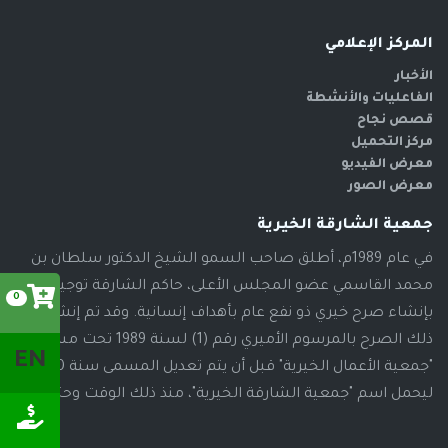
المركز الإعلامي
الأخبار
الفاعليات والأنشطة
قصص نجاح
مركز التحميل
معرض الفيديو
معرض الصور
جمعية الشارقة الخيرية
في عام 1989م، أطلق صاحب السمو الشيخ الدكتور سلطان بن
محمد القاسمي عضو المجلس الأعلى، حاكم الشارقة توجيهاته
0
بإنشاء صرح خيري ذو نفع عام بأهداف إنسانية. وقد تم إنشاء
ذلك الصرح بالمرسوم الأميري رقم (1) لسنة 1989 تحت مسمى
EN
"جمعية الأعمال الخيرية" قبل أن يتم تعديل المسمى سنة 2000م،
ليحمل اسم "جمعية الشارقة الخيرية"، منذ ذلك الوقت وحتى الآن