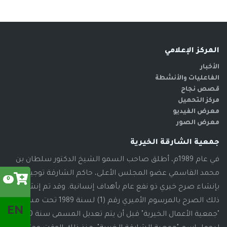
المركز الإعلامي
الأخبار
الفاعليات والأنشطة
قصص نجاح
مركز التحميل
معرض الفيديو
معرض الصور
جمعية الشارقة الخيرية
في عام 1989م، أطلق صاحب السمو الشيخ الدكتور سلطان بن
محمد القاسمي عضو المجلس الأعلى، حاكم الشارقة توجيهاته
0
بإنشاء صرح خيري ذو نفع عام بأهداف إنسانية. وقد تم إنشاء
ذلك الصرح بالمرسوم الأميري رقم (1) لسنة 1989 تحت مسمى
EN
"جمعية الأعمال الخيرية" قبل أن يتم تعديل المسمى سنة 2000م،