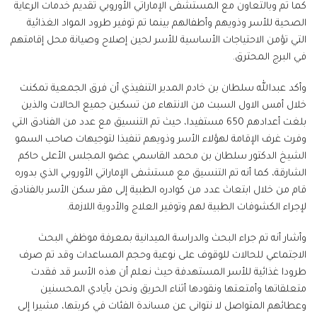
كما تم وبالتعاون مع المستشفى الإماراتي الأوروبي تقديم خدمات الرعاية
الصحية للأسر وذويهم وأطفالهم بينما تم توفير طرود المواد الغذائية
التي تؤمن الاحتياجات الأساسية للأسر لحين إصلاح وصيانة محل إقامتهم
في البرج المحترق.
وأكد عبدالله سلطان بن خادم المدير التنفيذي أن فرق الجمعية تمكنت
خلال أمس الاول السبت من الانتهاء من تسكين جميع الحالات والذين
بلغت أعدادهم 650 مستفيدا، حيث تم التنسيق مع عدد من الفنادق التي
وفرت غرف الإقامة لهؤلاء الأسر وذويهم تنفيذا لتوجيهات صاحب السمو
الشيخ الدكتور سلطان بن محمد القاسمي عضو المجلس الأعلى حاكم
الشارقة، كما أنه تم التنسيق مع مستشفى الإماراتي الأوروبي الذي بدوره
قام من خلال ابتعاث عدد من كوادره الطبية إلى مقر سكن الأسر بالفنادق
لإجراء الكشوفات الطبية لهم وتوفير العلاج والأدوية اللازمة.
وأشار أنه تم جراء البحث والدراسة الميدانية بمعرفة موظفي البحث
الاجتماعي للحالات للوقوف على نوعية وحجم المساعدات وقد تم صرف
طرودا غذائية للأسر المستهدفة حيث نعلم أن هذه الأسر قد فقدت
متعلقاتها وأمتعتها ونقودها أثناء الحريق ونحن بأيادي المحسنين
وعطائهم المتواصل لا نتوانى عن مساندة الفئات في كربتها، مشيرا إلى