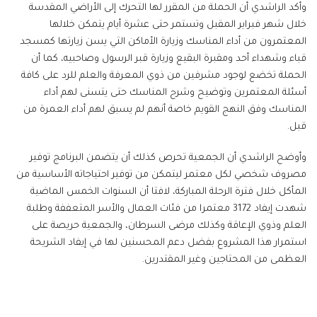
وأكد الراشدي أن الحملة من المقرر لها التحرك إلى الأراضي المقدسة
خلال شهر فبراير المقبل وتستمر حتى عشرة أيام يتمكن خلالها
المعتمرون من أداء المناسك وزيارة الأماكن التي يسن زيارتها كمسجد
قباء وشهداء أحد ومقبرة البقيع وزيارة قبر الرسول وصاحبيه، كما أن
الحملة تخضع لوجود مشرفين من ذوي المعرفة والعلم للرد على كافة
أسئلة المعتمرين وتوضيح وشرح المناسك حتى يتسنى لهم أداء
المناسك وفق النهج القويم خاصة أنهم لم يسبق لهم أداء العمرة من
قبل.
وأوضح الراشدي أن الجمعية تحرص كذلك أن يتضمن البرنامج توفير
مصروف شخصي لكل معتمر ليتمكن من توفير احتياجاته الأساسية من
المأكل خلال فترة الرحلة المباركة، لافتا أن السنوات الخمس الماضية
شهدت إيفاد 3172 معتمرا من فئات العمال والأسر المتعففة وطلبة
العلم وذوي الإعاقة وكذلك مرضى السرطان، والجمعية حريصة على
استمرار هذا المشروع بفضل دعم المحسنين لها في إيفاد الشريحة
العظمى من المحتاجين وغير المقتدرين.