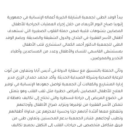
يبدأ الوفد الطبي لجمعية الشارقة الخيرية أعماله الإنسانية في جمهورية
إثيوبيا صباح اليوم الأربعاء من خلال إجراء العمليات الجراحية للأطفال
المصابين بتشوهات قلبية ضمن حملة القلوب الصغيرة التي تستهدف
أطفال الأسر الفقيرة في البلدان والدول الشقيقة والصديقة. ويضم الوفد
الطبي للجمعية الدكتور أحمد الكمالي استشاري قلب الأطفال
بمستشفى القاسمي للنساء والأطفال وعدد من المساعدين وأطباء
التخدير والممرضين،
وتأتي الحملة بالتنسيق مع سفارة الدولة في أديس أبابا وبتعاون من أبوت
للرعاية الصحية وشركة الصيدلية الحديثة. وأكد محمد حمدان الزري مدير
إدارة المشاريع والكفالات أن الجمعية تواصل جهودها الإنسانية في توفير
العلاج للأطفال المصابين بأمراض خطيرة مثل ثقب القلب وهو يتمثل
في خضوع المريض إلى جراحة قسطرة والتي تحتاج إلى تكاليف باهظة لا
تتمكن الأسر الفقيرة من توفيرها ويتزايد صراخ الأطفال وأوجاعهم
وتتقطع معها أفئدة أباءهم حزنا وحسرة لعجزهم عن مداواة أطفالهم
وتطيب أوجاعهم، فتبادر الجمعية بدعم المحسنين وتعاون طبي من
فريق متكامل متخصص في جراحات القلب إلى التكفل بجميع تكاليف