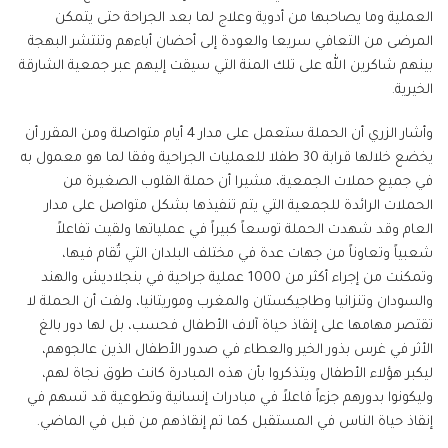
العملية وما يصاحبها من أدوية وعلاج لما بعد الجراحة حتى يتمكن
المرضى من التعافي سريعا والعودة إلى أحضان أباءهم وتنتشر البهجة
بينهم شاكرين الله على تلك المنة التي سيقت إليهم عبر جمعية الشارقة
الخيرية.
وأشار الزري أن الحملة ستعمل على مدار 4 أيام متواصلة ومن المقرر أن
يخضع خلالها قرابة 30 طفلا للعمليات الجراحية وفقا لما هو معمول به
في جميع حملات الجمعية، مشيرا أن حملة القلوب الصغيرة من
الحملات الرائدة للجمعية التي يتم تنفيذها بشكل متواصل على مدار
العام وقد شهدت الحملة توسعاً كبيراً في عملياتها ولقيت تفاعلاً
شعبياً وتعاوناً من جهات عدة في مختلف البلدان التي تُقام فيها،
وتمكنت من إجراء أكثر من 1000 عملية جراحية في بنجلاديش والهند
والسودان وتنزانيا وطاجيكستان والمغرب وموريتانيا، ولفت أن الحملة لا
تقتصر مهامها على إنقاذ حياة آلاف الأطفال فحسب، بل لها دور بالغ
الأثر في غرس بذور الخير والعطاء في صدور الأطفال الذين عالجوهم،
ليكبر هؤلاء الأطفال ويتذكروا بأن هذه المبادرة كانت طوق نجاة لهم،
وليكونوا بدورهم جزءاً فاعلاً في مبادرات إنسانية وتطوعية قد تسهم في
إنقاذ حياة الناس في المستقبل كما تم إنقاذهم من قبل في الماضي.