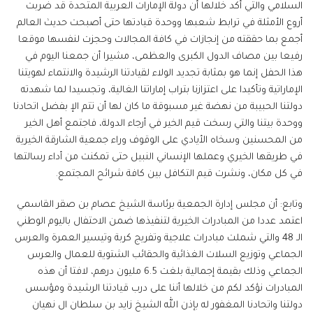
السلامي والتي أكد خلالها أن دولة الإمارات العربية المتحدة قد ضربت
أروع الأمثلة في ترابط شعبها ووحدة قيادتها حتى أصبحت حديث العالم
أجمع بما حققته من إنجازات في كافة المجالات وحجزت لنفسها موقعا
رفيعا بين مصاف الدول الكبرى والعظمى، مشيرا أن جمعنا اليوم في
هذا الحفل إنما هو بمثابة تجديد الولاء لقيادتنا الرشيدة والانتماء لهويتنا
الإماراتية وتأكيدا على اعتزازنا بتراب إماراتنا الغالية، وتجسيدا لما شهدته
دولتنا الحبيبة من نهضة غير مسبوقة ما كان لها أن تتم الإ بفضل اتحادنا
ووحدة بيتنا والتي رسخت قيم الخير في أرجاء الدولة، فاجتمع أهل الخير
من المحسنين وسخاه الأيادي على الوقوف وراء جمعية الشارقة الخيرية
في طريقها الخيري وعملها الإنساني النبيل حتى تمكنت من أداء رسالتها
في كل مكان، ونشرت قيم التكافل بين كافة شرائح المجتمع.
وتابع: أن مجلس إدارة الجمعية برئاسة الشيخ عصام بن صقر القاسمي
اعتمد عددا من المبادرات الخيرية لتنفيذها ضمن الاحتفال باليوم الوطني
الـ 48 والتي شملت مبادرات علاجية وتفريج كربة وتيسير العمرة والعرس
الجماعي وتوزيع السلات الغذائية والحقائب الشتوية للعمال والعرس
الجماعي وذلك بقيمة إجمالية بلغت 6.5 مليون درهم، لافتا أن هذه
المبادرات نؤكد لكم من خلالها أننا على درب قيادتنا الرشيدة ومؤسس
دولتنا واتحادنا المغفور له بإذن الله الشيخ زايد بن سلطان ال نهيان