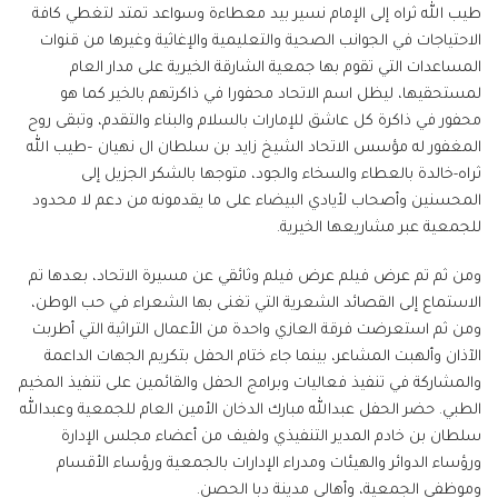
طيب الله ثراه إلى الإمام نسير بيد معطاءة وسواعد تمتد لتغطي كافة
الاحتياجات في الجوانب الصحية والتعليمية والإغاثية وغيرها من قنوات
المساعدات التي تقوم بها جمعية الشارقة الخيرية على مدار العام
لمستحقيها، ليظل اسم الاتحاد محفورا في ذاكرتهم بالخير كما هو
محفور في ذاكرة كل عاشق للإمارات بالسلام والبناء والتقدم، وتبقى روح
المغفور له مؤسس الاتحاد الشيخ زايد بن سلطان ال نهيان –طيب الله
ثراه-خالدة بالعطاء والسخاء والجود، متوجها بالشكر الجزيل إلى
المحسنين وأصحاب لأيادي البيضاء على ما يقدمونه من دعم لا محدود
للجمعية عبر مشاريعها الخيرية.
ومن ثم تم عرض فيلم عرض فيلم وثائقي عن مسيرة الاتحاد، بعدها تم
الاستماع إلى القصائد الشعرية التي تغنى بها الشعراء في حب الوطن،
ومن ثم استعرضت فرقة العازي واحدة من الأعمال التراثية التي أطربت
الآذان وألهبت المشاعر، بينما جاء ختام الحفل بتكريم الجهات الداعمة
والمشاركة في تنفيذ فعاليات وبرامج الحفل والقائمين على تنفيذ المخيم
الطبي. حضر الحفل عبدالله مبارك الدخان الأمين العام للجمعية وعبدالله
سلطان بن خادم المدير التنفيذي ولفيف من أعضاء مجلس الإدارة
ورؤساء الدوائر والهيئات ومدراء الإدارات بالجمعية ورؤساء الأقسام
وموظفي الجمعية، وأهالي مدينة دبا الحصن.