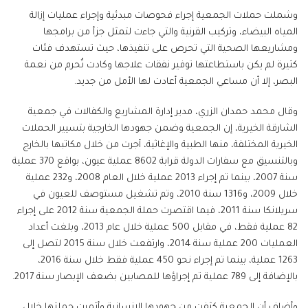
وشملت حملات الجمعية إجراء فحوصات مبدئية وإجراء عمليات إزالة
المياه البيضاء، وتركيب القرنية والتي جاءت لتمثل جزأ من برامجها
ومشاريعها الصحية التي تحرص على تنفيذها، حيث تستهدف فئات
كثيرة لم يكن باستطاعتها توفير نفقات علاجها وكادت تُحرم من نعمة
البصر، إلا أن مساعي الجمعية أعادت لها الأمل من جديد.
وقال محمد حمدان الزري، مدير إدارة المشاريع والكفالات في جمعية
الشارقة الخيرية، إن الجمعية وضمن جهودها الخارجية بتسيير الحملات
الخيرية المختلفة، منها الطبية والإغاثية، أجرت من خلال مكاتبها بالخارج
وبالتنسيق مع سفارات الدولة قرابة 8602 عملية عيون، بواقع 370 عملية
سنة 2007، بينما تم إجراء 2013 عملية خلال العام 2008، و232 عملية
خلال 2009، و1316 سنة 2010، وتم تشغيل مستوصف للعيون في
سريلانكا سنة 2011، فيما اقتصرت حملة الجمعية سنة 2012 على إجراء
82 عملية فقط، في مقابل 500 عملية خلال عام 2013، وبلغت أعداد
العمليات 200 عملية سنة 2014، وارتفعت خلال سنة 2015 لتصل إلى
1263 عملية، بينما تم إجراء نحو 450 عملية فقط خلال سنة 2016،
بالإضافة إلى 789 عملية تم إجراؤها للمصابين بضعف الإبصار سنة 2017.
وأضاف أن الجمعية كثفت من جهودها الإنسانية وأثمرت حملتها خلال