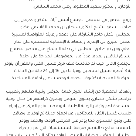
النومان، والدكتور سعيد المظلوم، وعلي محمد السلامي.
ورفع الحضور في مستهل الاجتماع أسمى آيات الشكر والعرفان إلى
صاحب السمو الشيخ الدكتور سلطان بن محمد القاسمي عضو
المجلس الأعلى حاكم الشارقة، على دعمه ورعايته المتواصلة لمسيرة
العمل الخيري في الإمارة، وإسهاماته الإنسانية المستمرة على مدار
العام، ومن ثم صادق المجلس في بداية الاجتماع على محضر الاجتماع
السابق ليناقش بعدها عدداً من الموضوعات المدرجة على أجندة
الاجتماع الحالي حيث تم مناقشة ملف مركز غسيل الكلى والمقرر أن يتوفر
به 8 أجهزة غسيل لتستقبل يوميا ما بين 16 إلى 24 حالة من الحالات
المرضية المسجلة بكشوف الجمعية وحصلت على أحقية بالمساعدة،
وتهدف الجمعية من إنشاء المركز خدمة المرضى وتلبية طلبهم وتطييب
جراحهم بشكل حضاري يحتوى المرضى ويصون كرامتهم من خلال توجيه
المساعدة لهم وتوفير الرعاية الطبية اللازمة حيث يقوم المركز على إجراء
جلسات غسيل الكلى للمحتاجين عبر أجهزة حديثة تم توفيرها وطاقم
طبي رفيع المستوى مما يوفر على المرضى الوقت والجهد ويوفر
للجمعية مبالغ طائلة يتم صرفها للمستشفيات التي تقوم بإجراء
الجلسات للمرضى خاصة أن المريض الواحد يحتاج إلى 3 جلسات أسبوعيا،