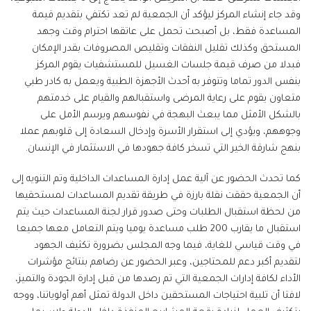
وقد جاء إنشاء المركز ليؤكد أن الجمعية لم تعد تكتفي بتقديم قيمة
المساعدة فقط، بل أصبحت تحمل على عاتقها احترام وقت وجهد
المستحق وكذلك تقليل النفقات وتقليص المصروفات بقدر الإمكان
فبدلا من صرف قيمة جلسات الغسيل للمستشفيات يقوم المركز
بنفس الدور تماما وتتوفر به أحدث الأجهزة الطبية ويعمل به كادر طبي
متعاون يقوم على رعاية المرضى واستقبالهم والقيام على خدمتهم
بالشكل الأمثل مما يبعث البهجة في نفوسهم ويرسم الأمل على
وجوههم، ويؤدي إلى استقرار الأسرة وإدخال السعادة إلى قلوبهم عملا
بنهج شارقة الخير التي تسخر كافة جهودها في الاستثمار في الإنسان.
كما تحدث الحضور عن آلية عمل إدارة المساعدات الداخلية وتم التنويه إلى
أن الجمعية حققت نقلة بارزة في طريقة تقديم المساعدات لمستحقيها
من لحظة استقبال الطلبات وحتى صدور قرار لجنة المساعدات حيث يتم
استقبال ما يقارب 200 طلب مساعدة يوميا ويتم التعامل معها جميعا
في وقت قياسي للغاية، فيما وجه المجلس بضرورة تكثيف الجهود
لتقديم أكبر دعم للمحتاجين، وعبر الحضور عن رضاهم بنتائج مؤشرات
الأداء لكافة إدارات الجمعية التي تم رصدها من قبل إدارة الجودة والتميز،
لافتا أن تلبية احتياجات المستحقين داخل الدولة تمثل أهم أولوياتنا، ووجه