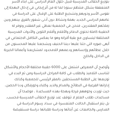
بتوزيع الحقائب المدرسية قبيل حلول العام الدراسي على أبناء الأسر
المتعففة بشكل منتظم سنويا لما له من أثر إيجابي في إدخال البهجة إلى
نفوس الأسر وذويهم وتشجيع الطلبة على الإقبال على الدراسة في
عامهم الدراسي الجديد بهمة ونشاط دون أدنى شعور بالفرق بينهم وبين
زملائهم المقتدرين، فنحن في الجمعية نعطي غير المقتدر ونوفر له
الحقيبة كاملة تحتوي الدفاتر والأقلام وأقلام التلوين والأدوات المدرسية
المختلفة ليتساوى مع بقية أقرانه وهو ما يعكس التكافل الاجتماعي في
أبهى صوره التي حثنا عليها ديننا الحنيف ويشجعنا عليها المحسنون من
خلال عطائهم وإحسانهم ودعمهم اللامحدود لمشاريعنا وأعمالنا الخيرية
في الداخل والخارج.
وأوضح أن المعرض اشتمل على 6000 حقيبة مختلفة الأحجام والأشكال
لتناسب التلاميذ والطلاب في كافة المراحل الدراسية ومن ثم البدء في
توزيعها على الطلبة المستحقين بالمقر الرئيسي للجمعية وكذلك
إداراتها الفرعية في البطائح والمدام والذيد وكلباء وخورفكان ودبا الحصن،
حيث توردت وجوههم فرحة وبهجة بهذه المساعدة ، موضحا أن
مساعدات طلاب العلم لا تتوقف عند توزيع الحقائب المدرسية فحسب،
بل يتم استقبال الحالات المتعسرة في سداد رسوم الدراسة في
المدارس والجامعات عن أبنائها ودراسة طلباتها دراسة مستفيضة