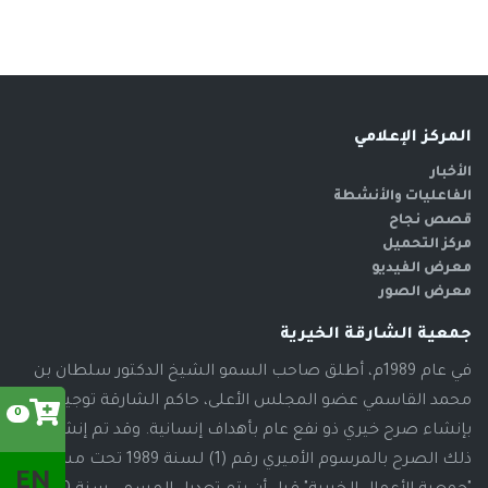
المركز الإعلامي
الأخبار
الفاعليات والأنشطة
قصص نجاح
مركز التحميل
معرض الفيديو
معرض الصور
جمعية الشارقة الخيرية
في عام 1989م، أطلق صاحب السمو الشيخ الدكتور سلطان بن
محمد القاسمي عضو المجلس الأعلى، حاكم الشارقة توجيهاته
0
بإنشاء صرح خيري ذو نفع عام بأهداف إنسانية. وقد تم إنشاء
ذلك الصرح بالمرسوم الأميري رقم (1) لسنة 1989 تحت مسمى
EN