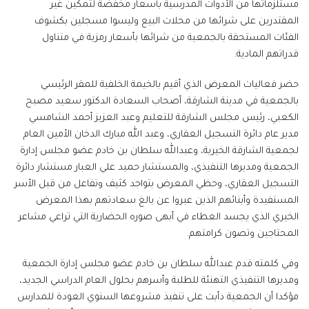
مستلزماتها من الأدوات المدرسية بأسعار مخفضة لتمكين غير
المقتدرين على شرائها من محلات البيع وليسوا مسجلين بكشوف
الفئات المستحقة بالجمعية من شرائها بأسعار رمزية في متناول
قدراتهم المادية.
حضر فعاليات المعرض الذي أقيم بالخيمة الخلفية للمقر الرئيسي
بالجمعية في مدينة الشارقة، أصحاب السعادة الدكتور سعيد مصبح
الكعبي، رئيس مجلس الشارقة للتعليم وعبد العزيز أحمد الشامسي
مدير عام دائرة التسجيل العقاري، وعبد الله مبارك الدخان الأمين العام
لجمعية الشارقة الخيرية، وعبدالله سلطان بن خادم عضو مجلس إدارة
الجمعية ومديرها التنفيذي، والمستشار حميد علي العبار مستشار دائرة
التسجيل العقاري، وحظي المعرض بتواجد كثيف وتفاعل من قبل الأسر
المستفيدة وأبنائهم الذين عبروا عن بالغ سعادتهم بهذا المعرض
الخيري الذي يجسد العطاء في أبهى صوره الحضارية التي تراعي مشاعر
المحتاجين وتصون كرامتهم.
وفي كلمته قدم عبدالله سلطان بن خادم عضو مجلس إدارة الجمعية
ومديرها التنفيذي التهنئة للطلبة وأسرهم بحلول العام الدراسي الجديد،
مؤكدا أن الجمعية دأبت على تنفيذ مشروعها السنوي العودة للمدارس