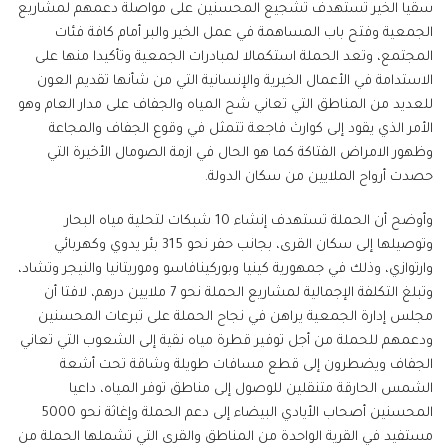
سقيا الخير تستهدف تشجيع المحسنين على مواصلة دعمهم لمشاريع
الجمعية وفتح باب المساهمة في عمل الخير والبر أمام كافة فئات
المجتمع، وتعد الحملة استكمالا لمبادرات الجمعية وتأكيدا منها على
الاستدامة في الأعمال الخيرية والإنسانية التي من شأنها تقديم العون
للعديد من المناطق التي تعاني شح المياه والجفاف على مدار العام وهو
الأمر الذي يقود إلى كوارث فاجعة تتمثل في وقوع الجفاف والمجاعة
وظهور الامراض الفتاكة كما هو الحال في ازمة الصومال الأخيرة التي
حصدت أرواح الملايين من سكان الدولة.
وأوضح أن الحملة تستهدف إنشاء 10 شبكات لتحلية مياه البحار
وتوصيلها إلى سكان القرى، بجانب حفر نحو 315 بئر يدوي وكهربائي
وارتوازي، وذلك في جمهورية كينيا وبوركينافاسو وموريتانيا والنيجر وتشاد،
وتبلغ التكلفة الإجمالية لمشاريع الحملة نحو 7 ملايين درهم، لافتا أن
مجلس إدارة الجمعية يراهن في نجاح الحملة على تبرعات المحسنين
ودعمهم للحملة من أجل توفير قطرة مياه نقية إلى الشعوب التي تعاني
الجفاف ويضطرون إلى قطع مسافات طويلة وشاقة تحت أشعة
الشمس الحارقة متنقلين للوصول إلى مناطق توفر المياه، داعيا
المحسنين أصحاب الأيادي البيضاء إلى دعم الحملة وإغاثة نحو 5000
مستفيد في القرية الواحدة من المناطق والقرى التي تشملها الحملة من