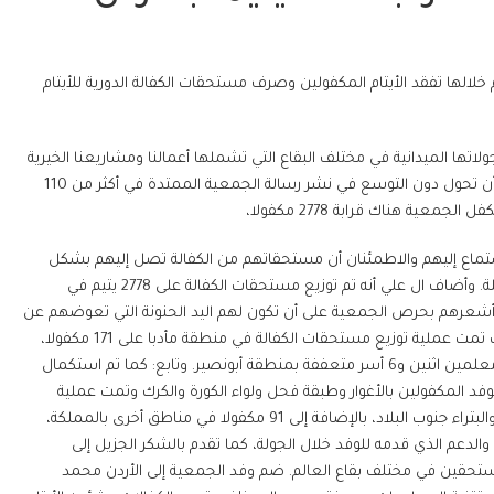
ة الشارقة الخيرية من الأردن بعد زيارة عمل استمرت 5 أيام تم خلالها تفقد الأيتام المكفولين وصرف مستحقات الكفالة الدورية للأيتام
ا الميدانية في مختلف البقاع التي تشملها أعمالنا ومشاريعنا الخيرية
للوقوف على حجم الإنجاز الذي تم تحقيقه وتحديد حجم التحديات التي يمكن أن تحول دون التوسع في نشر رسالة الجمعية الممتدة في أكثر من 110
عية هناك قرابة 2778 مكفولا،
كفولين والاستماع إليهم والاطمئنان أن مستحقاتهم من الكفالة تصل إليهم بشكل
منتظم، وعبر المكفولون عن رضاهم بما تقدمه الجمعية لهم من رعاية شاملة. وأضاف ال علي أنه تم توزيع مستحقات الكفالة على 2778 يتيم في
 وأشعرهم بحرص الجمعية على أن تكون لهم اليد الحنونة التي تعوضهم عن
يتم الأبوة، موضحا أن التوزيع شمل عدة مناطق متفرقة داخل المملكة، حيث تمت عملية توزيع مستحقات الكفالة في منطقة مأدبا على 171 مكفولا،
فيما تم التوزيع على 1125 مكفولا في منطقة المستندة، مقابل 900 يتيم ومعلمين اثنين و6 أسر متعففة بمنطقة أبونصير. وتابع: كما تم استكمال
 المكفولين بالأغوار وطبقة فحل ولواء الكورة والكرك وتمت عملية
التوزيع على 400 يتيم هناك، بخلاف 83 يتيم تمت كفالتهم بالطفيلة ومعان والبتراء جنوب البلاد، بالإضافة إلى 91 مكفولا في مناطق أخرى بالمملكة،
الدعم الذي قدمه للوفد خلال الجولة، كما تقدم بالشكر الجزيل إلى
تحقين في مختلف بقاع العالم. ضم وفد الجمعية إلى الأردن محمد