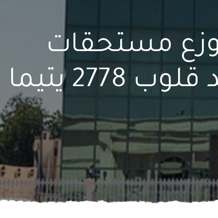
ووزع مستحقات
الكفالة عليهم, الشارقة الخيرية تسعد قلوب 2778 يتيما