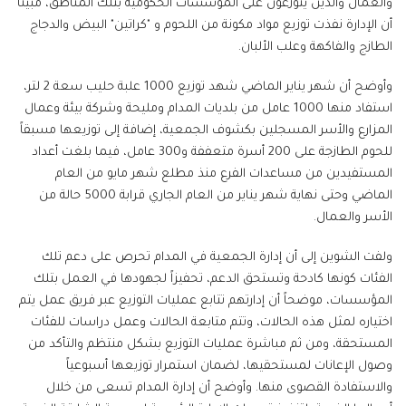
والعمال والذين يتوزعون على المؤسسات الحكومية بتلك المناطق، مبيناً
أن الإدارة نفذت توزيع مواد مكونة من اللحوم و "كراتين" البيض والدجاج
الطازج والفاكهة وعلب الألبان.
وأوضح أن شهر يناير الماضي شهد توزيع 1000 علبة حليب سعة 2 لتر،
استفاد منها 1000 عامل من بلديات المدام ومليحة وشركة بيئة وعمال
المزارع والأسر المسجلين بكشوف الجمعية، إضافة إلى توزيعها مسبقاً
للحوم الطازجة على 200 أسرة متعففة و300 عامل، فيما بلغت أعداد
المستفيدين من مساعدات الفرع منذ مطلع شهر مايو من العام
الماضي وحتى نهاية شهر يناير من العام الجاري قرابة 5000 حالة من
الأسر والعمال.
ولفت الشوين إلى أن إدارة الجمعية في المدام تحرص على دعم تلك
الفئات كونها كادحة وتستحق الدعم، تحفيزاً لجهودها في العمل بتلك
المؤسسات، موضحاً أن إدارتهم تتابع عمليات التوزيع عبر فريق عمل يتم
اختياره لمثل هذه الحالات، وتتم متابعة الحالات وعمل دراسات للفئات
المستحقة، ومن ثم مباشرة عمليات التوزيع بشكل منتظم والتأكد من
وصول الإعانات لمستحقيها، لضمان استمرار توزيعها أسبوعياً
والاستفادة القصوى منها. وأوضح أن إدارة المدام تسعى من خلال