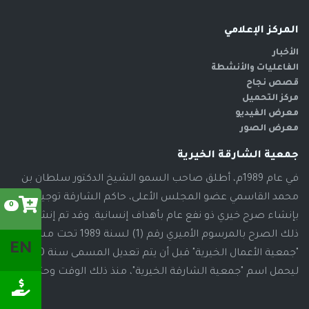
المركز الإعلامي
الأخبار
الفاعليات والأنشطة
قصص نجاح
مركز التحميل
معرض الفيديو
معرض الصور
جمعية الشارقة الخيرية
في عام 1989م، أطلق صاحب السمو الشيخ الدكتور سلطان بن
محمد القاسمي عضو المجلس الأعلى، حاكم الشارقة توجيهاته
0
بإنشاء صرح خيري ذو نفع عام بأهداف إنسانية. وقد تم إنشاء
ذلك الصرح بالمرسوم الأميري رقم (1) لسنة 1989 تحت مسمى
EN
"جمعية الأعمال الخيرية" قبل أن يتم تعديل المسمى سنة 2000م،
ليحمل اسم "جمعية الشارقة الخيرية"، منذ ذلك الوقت وحتى الآن