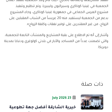
لتفقد مشاريعها وأعمالها بالخارج، حيث قام وفد الجمعية بتفقد أعمال
الجمعية في غينيا كوناكري وسيراليون وليبيريا، وتم تنظيم وتنفيذ
مشروع العرس الجماعي في جمهورية غينيا كوناكري، وجاء المشروع
بدعم من الجمعية ليستفيد منه 20 عريساً من الشباب المقبلين على
الزواج، من غير المقتدرين على توفير نفقات وكلفة الزواج».
وأشار إلى أنه تم الاطلاع على بقية المشاريع والمنشآت التابعة للجمعية،
والتي تضمنت عدداً من المساجد والآبار في بلدتي كولوغري ودنبايا بمدينة
دوبريكا.
ذات صلة
23 July 2026
خيرية الشارقة أفضل جهة تطوعية