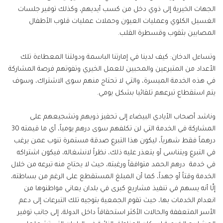
الجهات الخيرية إلى ذوي دخل من كسب أيديهم، وكذلك توفير جلسات
الغسيل الكلوي وعمليات العيون وحملات عمليات قلوب الأطفال
المصابين بثقوب وقسطرة القلب.
وتساءل الدخان: كيف لدينا في إمارتنا الباسمة ودولتنا المعطاءة تلك
الأعداد من المتبرعين والمحبين للعمل الخيري وتفوتهم فرصة المشاركة
في هذه الخدمة الميسرة، والتي لا تحتاج منهم سوى الاشتراك، وسوف
يتم استقطاع تبرعهم تلقائيا بشكل يومي.
وناشد أصحاب الأيادي البيضاء إلى تحفيز ذويهم وتشجيعهم على
المشاركة في الخدمة التي لن تكلفهم سوى درهم يومياً، أي ما قيمته 30
درهماً فقط شهرياً، ليكون هذا التبرع صدقة مستمرة تنوب عمن يرغب
في التبرع ويتناسى أو يتعذر عليه ذلك، نظراً لانشغاله، فيكون اشتراكه
في خدمة درهم الحمد متوافقاً ورغبته، حيث لا يحتاج منه تبرعه من خلال
الخدمة وقتاً أو جهداً، كما أن المبلغ المستقطع على الرغم من بساطته،
إلّا أنه يسهم في تنفيذ مشاريع كبرى في بلدان يعاني مواطنوها من
انعدام الخدمات بها، حيث تقوم الجمعية بتوجيه تلك التبرعات إلى دعم
الأسر المتعففة والحالات الأكثر استحقاقاً داخل الدولة، إلى جانب توفير