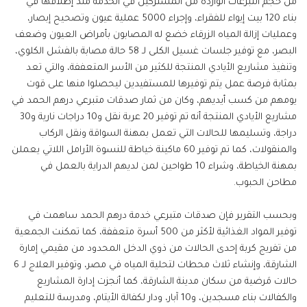
من حجم التبرعات الواردة من المشتركين في الخدمة منذ إطلاقها في
بناء 120 بيت إيواء للفقراء، وإجراء 5000 عملية عيون وتصحيح إبصار،
وعمليات إزالة المياه الزرقاء خضع له المصابون بأمراض العيون وضعف
البصر، مع توفير جلسات غسيل الكلى لـ 58 حالة مصابة بالفشل الكلوي،
وتنفيذ مشاريع الأيادي المنتجة للكثير من الأسر المتعففة، والتي تعد
بمثابة فرصة عمل يتم توفيرها للمستفيدين ليحصلوا منها على قوت
يومهم من كسب أيديهم، وكان من ثمار صدقات متبرعي درهم الحمد في
مشاريع الأيادي المنتجة أنه تم توفير 20 عربة نقل و10 دراجات نارية و30
دراجة، وتسليمها للحالات التي تعمل بمهنة السواقة ونقل الركاب
والمنقولات، كما تم توفير 60 ماكينة خياطة للنسوة الأرامل اللاتي يعملن
بمهنة الخياطة، وشراء 10 طواحين لمن لديهم الدراية بالعمل في
مطاحن الحبوب.
وبحسب التقرير فإن صدقات متبرعي خدمة درهم الحمد ساهمت في
توفير المواد الغذائية لأكثر من 500 أسرة متعففة، كما تمكنت الجمعية
من تفريج كربة إحدى الحالات من ذوي الدخل المحدود من مقيمي إمارة
الشارقة، وإنشاء ثلاث محطات لتحلية المياه في مصر، وتوفير العلاج لـ 6
حالات مَرضية من سكان مدينة الشارقة، كما أنجزت إدارة المشاريع
والكفالات بناء مسجدين، و10 آبار، ودار لكفالة الأيتام، ومدرسة للتعليم