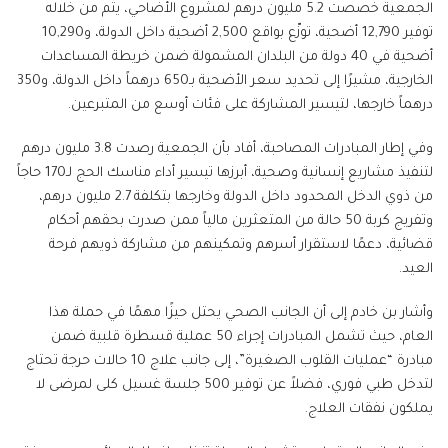
الجمعية خصصت 5.2 مليون درهم لمشروع الأضاحي، يتم من خلاله
توفير 12,790 أضحية، توزّع بواقع 2,500 أضحية داخل الدولة، و10,290
أضحية في 40 دولة من البلدان المشمولة ضمن خريطة المساعدات
الخارجية، مشيرًا إلى تحديد سعر الأضحية بـ650 درهماً داخل الدولة، و350
درهماً خارجها، لتيسير المشاركة على فئات أوسع من المتبرعين.
وفي إطار المبادرات المصاحبة، أفاد بأن الجمعية رصدت 3.8 مليون درهم
لتنفيذ مشاريع إنسانية وصحية، أبرزها تيسير أداء مناسك الحج لـ170 حاجاً
من ذوي الدخل المحدود داخل الدولة وخارجها بتكلفة 2.7 مليون درهم،
وتفريج كربة 50 حالة من المتعثرين مالياً ممن صدرت بحقهم أحكام
قضائية، دعمًا لاستقرار أسرهم وتمكينهم من مشاركة ذويهم فرحة
العيد.
وأشار بن خادم إلى أن الجانب الصحي يحتل حيزًا مهمًا في حملة هذا
العام، حيث تشمل المبادرات إجراء 50 عملية قسطرة قلبية ضمن
مبادرة “عمليات القلوب الصغيرة”، إلى جانب علاج 10 حالات حرجة تحتاج
لتدخل طبي فوري، فضلاً عن توفير 500 جلسة غسيل كلى لمرضى لا
يملكون نفقات العلاج.