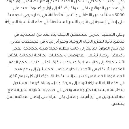
وفي الجانب الاجتماعي، تشمل الحملة تنظيم إفطار الصائمين يوم عرفة
في عدد من المواقع داخل الدولة، إضافة إلى توزيع كسوة العيد على
3000 مستفيد من الأطفال والأسر المتعففة، في إطار حرص الجمعية
على إدخال البهجة إلى قلوب الأسر المستحقة في هذه المناسبة المباركة.
وعلى الصعيد الخارجي ستتضمن الحملة بناء عدد من المساجد في
مناطق نائية لتعزيز الحياة الروحية، وحفر آبار مياه في مجتمعات تعاني
من شح الموارد المائية، إلى جانب تنظيم حملة طبية لمكافحة العمى
وضعف الإبصار تشمل الفحوصات والعمليات الجراحية المجانية للفئات
الأشد حاجة، إلى جانب مبادرة مساعدات غزة لتمثل امتدادا لحجم الدعم
المقدم للأشقاء في الأحداث الجارية، داعيا المحسنين إلى دعم هذه
الحملة وما الحملة من مبادرات إنسانية جليلة، مؤكدا ان كل درهم يُنفق
في هذه الأيام المباركة يُترجم إلى فرحة، وأمل، وحياة كريمة لمستحق
ينتظر لفتة إنسانية تغيّر واقعه، ونحن في جمعية الشارقة الخيرية نضع
ثقة المتبرعين في أيدٍ أمينة، ونعمل بكل التزام على إيصال عطائهم لمن
يستحق.