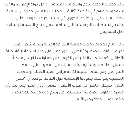
وقد حظيت الحملة بدعم واسع من المتبرعين داخل دولة الإمارات، والذين
أسهموا بكرمهم في تغطية تكاليف العمليات والعلاج، كما كان لسفارة
دولة الإمارات في الرباط دور محوري في تيسير إجراءات الوفد الطبي،
وتقديم التسهيلات اللوجستية التي ساهمت في إنجاح المهمة الإنسانية
بكل المقاييس.
وفي ختام الحملة، وجّهت جمعية الشارقة الخيرية رسالة شكر وتقدير
لفريق “القلوب الصغيرة” الطبي، الذي عمل على مدار الساعة لإنقاذ حياة
الأطفال، كما شكرت المتبرعين الكرام الذين جعلوا هذا الإنجاز ممكناً
بفضل عطائهم، وسفارة دولة الإمارات في المغرب على دعمها
المتواصل ومرافقتها الحثيثة لكافة مراحل تنفيذ الحملة. وتعهدت
الجمعية بمواصلة جهودها الإنسانية حول العالم، مؤكدة أن “نبض
الأمل” سيظل حاضراً في قلوب الأطفال بفضل أيادي الخير الإماراتية، وأن
مبادرة “القلوب الصغيرة” ستستمر في رسم حياة جديدة للمحتاجين،
حيثما دعت الحاجة وكان الألم.