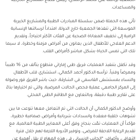
الجمعية برئاسة علي محمد الراشدي، رئيس قطاع المشاريع الخارجية
والمساعدات.
تأتي هذه الحملة ضمن سلسلة المبادرات الطبية والمشاريع الخيرية
الموسعة التي تنفذها الجمعية خارج الدولة، امتداداً لرسالتها الإنسانية
الرامية إلى تخفيف المعاناة الصحية عن الفئات الأكثر احتياجاً، وتقديم
الدعم العلاجي للأطفال الذين يعانون من أمراض مزمنة وخطرة، لا سيما
تلك التي تمس الحياة بشكل مباشر كأمراض القلب.
وقد تكفل بتنفيذ العمليات فريق طبي إماراتي متطوع يتألف من 16 طبيباً
وممرضاً وفنياً، ترأسه الدكتور أحمد الكمالي، استشاري قلب الأطفال
والنساء بمستشفى القاسمي في الشارقة، حيث باشر الفريق فور وصوله
إلى المركز الجامعي عملية فحص الحالات المرضية، والتي تم اختيارها بناءً
على تقارير طبية دقيقة، وبالتعاون مع الطاقم الطبي المحلي.
وأوضح الدكتور الكمالي أن الحالات التي تم التعامل معها تنوعت ما بين
تشوهات خلقية معقدة وانسدادات شريانية وأمراض صمامية خطيرة،
مؤكداً أن العمليات تمّت بنجاح وفق أعلى المعايير الطبية العالمية، مع
تقديم الرعاية اللاحقة للمرضى، وتوفير الأدوية اللازمة لهم خلال فترة
التعافي، وأضاف: “الجانب الإنساني في هذه المهام لا يقل أهمية عن