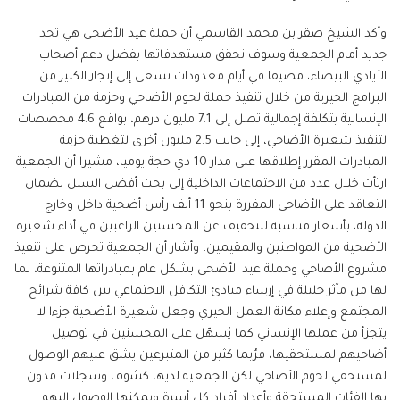
وأكد الشيخ صقر بن محمد القاسمي أن حملة عيد الأضحى هي تحد
جديد أمام الجمعية وسوف نحقق مستهدفاتها بفضل دعم أصحاب
الأيادي البيضاء، مضيفا في أيام معدودات نسعى إلى إنجاز الكثير من
البرامج الخيرية من خلال تنفيذ حملة لحوم الأضاحي وحزمة من المبادرات
الإنسانية بتكلفة إجمالية تصل إلى 7.1 مليون درهم، بواقع 4.6 مخصصات
لتنفيذ شعيرة الأضاحي، إلى جانب 2.5 مليون أخرى لتغطية حزمة
المبادرات المقرر إطلاقها على مدار 10 ذي حجة يوميا، مشيرا أن الجمعية
ارتأت خلال عدد من الاجتماعات الداخلية إلى بحث أفضل السبل لضمان
التعاقد على الأضاحي المقررة بنحو 11 ألف رأس أضحية داخل وخارج
الدولة، بأسعار مناسبة للتخفيف عن المحسنين الراغبين في أداء شعيرة
الأضحية من المواطنين والمقيمين، وأشار أن الجمعية تحرص على تنفيذ
مشروع الأضاحي وحملة عيد الأضحى بشكل عام بمبادراتها المتنوعة، لما
لها من مآثر جليلة في إرساء مبادئ التكافل الاجتماعي بين كافة شرائح
المجتمع وإعلاء مكانة العمل الخيري وجعل شعيرة الأضحية جزءا لا
يتجزأ من عملها الإنساني كما يُسهّل على المحسنين في توصيل
أضاحيهم لمستحقيها، فرُبما كثير من المتبرعين يشق عليهم الوصول
لمستحقي لحوم الأضاحي لكن الجمعية لديها كشوف وسجلات مدون
بها الفئات المستحقة وأعداد أفراد كل أسرة ويمكنها الوصول إليهم