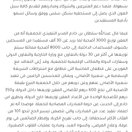
بسهولة، مثمنا دعم المتبرعين والشركاء ومبادرتهم لتقديم كافة سبل
العون الذي يصل إلى مستحقيه بشكل سلس ووفق وسائل تسمو
بآدمية المستفيدين.
فيما قال عبدالله سلطان بن خادم المدير التنفيذي للجمعية أنه من
المقرر توزيع 3000 أضحية لما يزيد عن 30 ألف مستفيدا من المسجلين
بكشوف المساعدات الداخلية، إلى جانب 8000 أضحية مماثلة سيتم
توزيعها في أكثر من 30 دولة بالتعاون مع وزارة الخارجية والتعاون الدولي
وسفارات الدولة والمكاتب الإقليمية للجمعية، وقد رُعي التعاقد مع
الموردين على قطعان الماشية التي تتطابق مع اشتراطات الشريعة
الإسلامية في شعيرة الأضاحي، ويمكن للمحسنين الراغبين في تنفيذ
شعيرة الأضاحي عنهم وعن ذويهم من خلال الجمعية التبرع بقيمة
الأضحية التي تبلغ 600 درهم للأضاحي المقرر توزيعها داخل الدولة، و350
درهم للأضحية الواحدة من الأعداد المقرر توزيعها خارج الدولة، وتطرق ابن
خادم إلى الحديث عن حزمة المبادرات المصاحبة للحملة، موضحا أنه تم
اعتماد تنفيذ عدد من المبادرات والتي تتضمن تيسير الحج لنحو 101 من
الفئات الأكثر استحقاقا، إلى جانب تفريج الكربة، وإفطار الصائمين في يوم
عرفة، وعلاج المرضى، وكسوة العيد، ومبادرة عمليات القلوب الصغيرة،