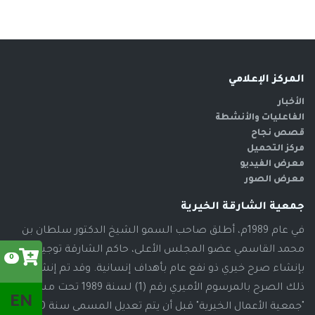
المركز الإعلامي
الأخبار
الفاعليات والأنشطة
قصص نجاح
مركز التحميل
معرض الفيديو
معرض الصور
جمعية الشارقة الخيرية
في عام 1989م، أطلق صاحب السمو الشيخ الدكتور سلطان بن
محمد القاسمي عضو المجلس الأعلى، حاكم الشارقة توجيهاته
0
بإنشاء صرح خيري ذو نفع عام بأهداف إنسانية. وقد تم إنشاء
ذلك الصرح بالمرسوم الأميري رقم (1) لسنة 1989 تحت مسمى
EN
"جمعية الأعمال الخيرية" قبل أن يتم تعديل المسمى سنة 2000م،