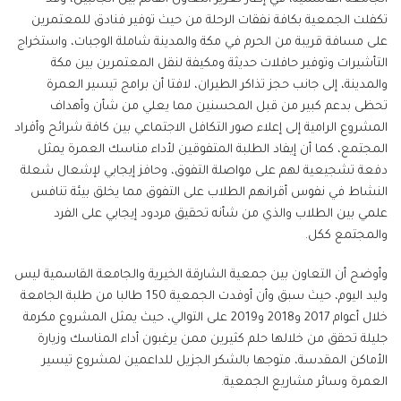
تكفلت الجمعية بكافة نفقات الرحلة من حيث توفير فنادق للمعتمرين
على مسافة قريبة من الحرم في مكة والمدينة شاملة الوجبات، واستخراج
التأشيرات وتوفير حافلات حديثة ومكيفة لنقل المعتمرين بين مكة
والمدينة، إلى جانب حجز تذاكر الطيران، لافتا أن برامج تيسير العمرة
تحظى بدعم كبير من قبل المحسنين مما يعلي من شأن وأهداف
المشروع الرامية إلى إعلاء صور التكافل الاجتماعي بين كافة شرائح وأفراد
المجتمع، كما أن إيفاد الطلبة المتفوقين لأداء مناسك العمرة يمثل
دفعة تشجيعية لهم على مواصلة التفوق، وحافز إيجابي لإشعال شعلة
النشاط في نفوس أقرانهم الطلاب على التفوق مما يخلق بيئة تنافس
علمي بين الطلاب والذي من شأنه تحقيق مردود إيجابي على الفرد
والمجتمع ككل.
وأوضح أن التعاون بين جمعية الشارقة الخيرية والجامعة القاسمية ليس
وليد اليوم، حيث سبق وأن أوفدت الجمعية 150 طالبا من طلبة الجامعة
خلال أعوام 2017 و2018 و2019 على التوالي، حيث يمثل المشروع مكرمة
جليلة تحقق من خلالها حلم كثيرين ممن يرغبون أداء المناسك وزيارة
الأماكن المقدسة، متوجها بالشكر الجزيل للداعمين لمشروع تيسير
العمرة وسائر مشاريع الجمعية.