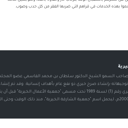
نعموا بهذه الخدمات في قراهم التي ضربها الفقر من كل حدب وصوب.
يرية
19م، أطلق صاحب السمو الشيخ الدكتور سلطان بن محمد القاسمي عضو المج
توجيهاته بإنشاء صرح خيري ذو نفع عام بأهداف إنسانية. وقد تم إنشا
الصرح بالمرسوم الأميري رقم (1) لسنة 1989 تحت مسمى "جمعية الأعمال الخيرية" قبل أن 
بع محفوظة 2026 جمعية الشارقة الخيرية.
Terms & Conditions
|
vacy Policy