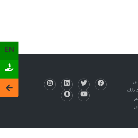
EN
لس
ء ذلك
يتم
Pri