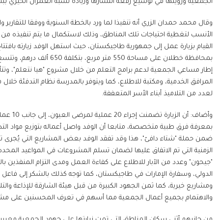
الجمعية ورؤيتها في توسيع رقعة انتشارها وزيادة نسبة العمران الخيري ببناء
وقال محمد حمدان الزري أنه تنفيذا لما ورد بالخطة السنوية ووفقا للتقارير وا
الأنسب لتغطية احتياجات تلك المناطق، وذلك لاستكمال ما يتم تنفيذه من
القيام بزيارة عمل إلى جمهورية طاجيكستان، حيث استهل الوفد زيارته بافتتاح
المرافق الخدمية، ومكتبة للاطلاع، كما ويتوفر بالمدرسة نظام التدفئة خلال
لعدد من التلاميذ أبناء الأسر المتعففة.
وأضاف: أ
ضمن حملة "شتاء دافئ"، هذا وقد تفقد الوفد بعض المشاريع التي يُجرى تن
الزمنية التي تم الاتفاق عليها لضمان تسلم المشروعات في المواعيد المحددة
"جيحون" وعدد من الآبار للاطلاع على كفاءة العمل ومدى التزام المنفذين بالصيا
الدولي، وسفارة الإمارات في طاجيكستان، كما توجه كذلك بالشكر إلى فاعل ا
ومشاريع خيرية، كما ثمن الجهود الكبيرة من قبل هيئة الشارقة للإذاعة والتل
والاهتمام بجميع أعمال الجمعية مما أسهم في تعرف المحسنين على مشار
من جانبهم أثنى سكان المناطق التي تمت زيارتها على جهود الجمعية معبري