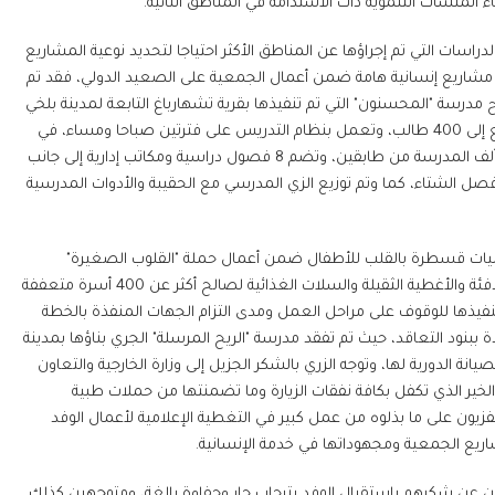
 المنشآت التنموية ذات الاستدامة في المناطق النائية.
لدراسات التي تم إجراؤها عن المناطق الأكثر احتياجا لتحديد نوعية المشاريع
 مشاريع إنسانية هامة ضمن أعمال الجمعية على الصعيد الدولي، فقد تم
 مدرسة "المحسنون" التي تم تنفيذها بقرية تشهارباغ التابعة لمدينة بلخي
بمحافظة خطلان على مساحة 550 متر مربع، بتكلفة 650 ألف درهم، وتتسع إلى 400 طالب، وتعمل بنظام التدريس على فترتين صباحا ومساء، في
إطار مساعي الجمعية لدعم برامج التعلم من خلال مشروع "هيا نتعلم"، وتتألف المدرسة من طابقين، وتضم 8 فصول دراسية ومكاتب إدارية إلى جانب
 فصل الشتاء، كما وتم توزيع الزي المدرسي مع الحقيبة والأدوات المدرسية
ن الزيارة تضمنت إجراء 20 عملية لمرضى العيون، إلى جانب 10 عمليات قسطرة بالقلب للأطفال ضمن أعمال حملة "القلوب الصغيرة"
بمعرفة فرق طبية متخصصة، متابعا أن الوفد واصل أعماله بتوزيع مواد التدفئة والأغطية الثقيلة والسلات الغذائية لصالح أكثر عن 400 أسرة متعففة
فيذها للوقوف على مراحل العمل ومدى التزام الجهات المنفذة بالخطة
 ببنود التعاقد، حيث تم تفقد مدرسة "الريح المرسلة" الجري بناؤها بمدينة
نة الدورية لها، وتوجه الزري بالشكر الجزيل إلى وزارة الخارجية والتعاون
لخير الذي تكفل بكافة نفقات الزيارة وما تضمنتها من حملات طبية
فزيون على ما بذلوه من عمل كبير في التغطية الإعلامية لأعمال الوفد
يع الجمعية ومجهوداتها في خدمة الإنسانية.
ن عن شكرهم باستقبال الوفد بترحاب حار وحفاوة بالغة، ومتوجهين كذلك