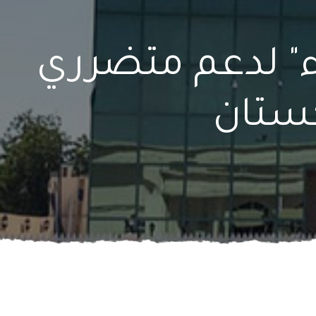
اء" لدعم متضرري
كستان