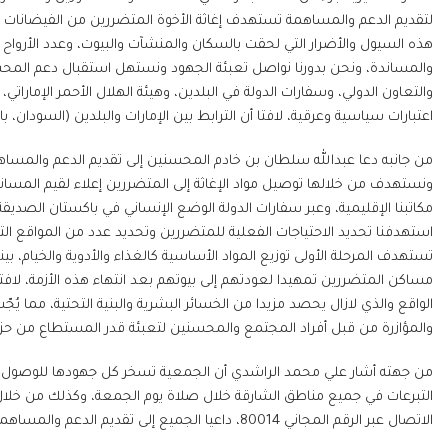
لتقديم الدعم والمساهمة تستهدف إغاثة الأخوة المتضررين من الفيضانات و
هذه السيول والأضرار التي لحقت بالسكان والمنشآت والبيوت، وعدد الأرواح 
والمساندة، ونحن بدورنا نواصل تعبئة الجهود ونستهل استقبال دعم المحسني
والتعاون الدولي، وسفارات الدولة في البلدين، وهيئة الهلال الأحمر الإمارا
اعتبارات سياسية وعرقية، لافتا أن الترابط بين الإمارات والبلدين (السودان، 
من جانبه دعا عبدالله سلطان بن خادم المحسنين إلى تقديم الدعم والمساه
ونستهدف من خلالها توصيل مواد الإغاثة إلى المتضررين إعلاء لقيم المساند
مكاتبنا الإقليمية، وعبر سفارات الدولة الوضع الإنساني في باكستان الصدي
استهدفنا تحديد الاحتياجات الفعلية للمتضررين وتحديد عدد من المواقع ال
تستهدف المرحلة الأولى توزيع المواد الأساسية كالغذاء والأدوية والخيام، ب
مساكن المتضررين تمهيدا لعودتهم إلى بيوتهم بعد انتهاء هذه الأزمة، لاف
الواقع والذي لازال يحصد مزيدا من الخسائر البشرية والبنية التحتية، مما يُج
والمؤازرة من قبل أفراد المجتمع والمحسنين لتعبئة قدر المستطاع من حز
الاتصال عبر الرقم المجاني 80014، داعيا الجميع إلى تقديم الدعم والمساهمة للحملة التي سوف تستمر على مدار أسبوعين.