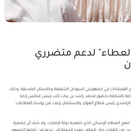
 العطاء" لدعم متضرري
ن
رري الفيضانات في جمهوريتي السودان الشقيقة وباكستان الصديقة، وذلك
اعة بالشارقة بحضور محمد راشد بن بيات نائب رئيس مجلس إدارة
الراشدي رئيس قطاع الموارد والاستثمار، وعدد من رؤساء القطاعات
نهج العطاء الإنساني الذي تنتهجه دولة الإمارات، ولا شك أن جمعية
ين من الكوارث حول العالم، وهذه الحملة التي ندعو من خلالها الجمهور