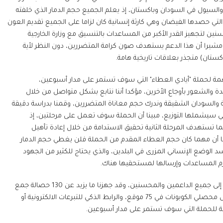
السيول في السودان وباكستان، إذ يعلم الجميع حجم الدمار الذي خلفته
التي حصدها الفيضان وهي كارثة إنسانية كان لزاما على الجميع تقديم العون
ن لتجهيز القدر الأكبر من المساعدات بالتنسيق مع وزارة الخارجية
تي، مشيرا أن هذا الدعم يستهدف صون كرامة المتضررين، دون النظر لأية
باكستان) متجذر بعلاقات تاريخية هامة.
مة لحملة "أيادي العطاء" التي سوف تستمر على مدار أسبوعين،
ة والشعور بأوجاع الأخرين، مؤكدا أننا نتابع بشكل متواصل من خلال
قة والسودان الشقيقة وندرك حجم معاناة المتضررين، وقمنا بدراسة دقيقة
تي سيشملها التوزيع، مبينا أن الحملة سوف تعمل على مرحلتين، إذ
ينما تستهدف المرحلة الثانية تحقيق الاستدامة من خلال إعادة تأهيل
تا أن مهما كان حجم العطاء المقدم من الحملة فلن يغطي حجم الدمار
ّسد الوضع الإنساني المزرى في البلدين، والذي يحتاج للكثير من الجهود
م المساعدات وإرسالها لمستحقيها هناك.
من جهته أشار علي محمد الراشدي أن الجمعية تسخر كل جهودها للوصول إلى جميع الداعمين والمحسنين، وقد جهزنا ما يزيد عن 130 حصالة جمع
التبرعات في جميع مناطق الشارقة خلال صلاة يوم الجمعة، وكذلك من خلال محصلي الكوبونات في 75 موقع، والرابط الذكي للتبرعات الالكترونية أو