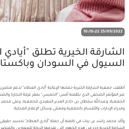
25/09/2022 10:10:22
الشارقة الخيرية تطلق "أيادي
السيول في السودان وباكستا
أطلقت جمعية الشارقة الخيرية حملتها الإغاثية "أيادي العطاء" لدعم متض
عبر المؤتمر الصحفي الذي نظمته أمس "الخميس" بمقر غرفة التجارة والصن
الجمعية، وعبدالله سلطان بن خادم المدير التنفيذي للجمعية، وعلي محمد 
ومدراء الإدارات والأقسام بالجمعية وممثلي وسائل الإعلام المحلية.
وأكد محمد راشد بن بيات في كلمته أن حملة "أيادي العطاء" تجسيد حقيقي ل
الشارقة الخيرية جزء من هذه الجهود التي تقدمها الدولة للمعوزين والمتضرر