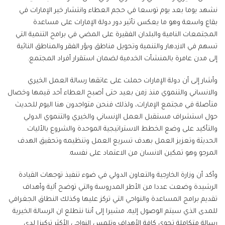
نشهد يوما بعد يوم توسعا في حجم العطاء وانتشار خير الإمارات في
بقاع واسعة وهو ما يعكس تأثير دور دولة الإمارات على مساعدة
المجتمعات النامية والبلدان الفقيرة على المضي في برامج التنمية التي
تسهم في الازدهار والتنمية وتحويل مناطق وبؤر الفقر والمناطق النائية
إلى مدن عامرة بالمنشأت الخدمية لضمان استقرار أفراد المجتمع.
وأشار إلى أن دولة الإمارات حملت على عاتقها رسالة العمل الخيري
والانساني والتنموي منذ زمن بعيد حتى أصبح العطاء أحد قيمها وخصال
متأصلة في مجتمع الإمارات، ولذلك فنحن متواجدون هنا اليوم للحديث
حول استشراف مستقبل العمل الإنساني والخيري والتنموي الدولي
والتأكيد على وضع الخطط الاستراتيجية الموحدة والشروع بالأليات
الحديثة وتعزيز العمل بهدف تسريع العمل وتنظيمه وتحقيق الهدف
المرجو وهو تمكين الانسان من الاعتماد على نفسه.
وأكد أن وزارة الخارجية والتعاون الدولي في ضوء تنفيذ توجهات القيادة
الرشيدة وضعت عددا من الأطر المدروسة والتي توضح ألية وأهداف
تقديم برامج المساعدة والنواحي التي تركز عليها وكذلك النطاق الجغرافي
للمدى الذي سيتم الوصول إليه، مشيرا إلى أننا نتطلع ان الرسالة الخيرية
رسالة متكاملة تحوي كافة الأهداف وتلمس النواحي الأكثر تركيزا لدى