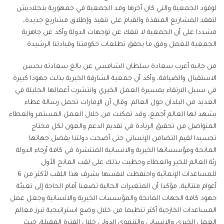
لوفود الجمعية والتي كان أخرها وفد الجمعية في جمهورية بنجلاديش
لتفقد المشاريع المنفذة والقيام على تنفيذ وإطلاق مشاريع جديدة،
مشددا على أن الجمعية لا تنفك عن توجهات الدولة وأكد عن جاهزية
الجمعية للعمل وفق ما يحقق تطلعات حكومتنا وقيادتنا الرشيدة.
من جانبه أعرب سعادة سلطان الشامسي عن بالغ سعادته بحسن
الاستقبال والضيافة، وأكد أن جمعية الشارقة الخيرية بذلت جهودا كبيرة
في سبيل الارتقاء بمسيرة العمل الخيري وانتشرت أعمالها الجليلة في
العديد من البلدان حول العالم. وقال أن الإمارات تحمل رسالة عطاء
يشهد لها العالم أجمع، وقد تمكنت من خلال العمل المستمر والعطاء
المتواصل من تحقيق الريادة في تقديم الدعم والعون لكل محتاج
تجسيدا لقيم التضامن الإنساني حتى أضحت دولتنا بفضل جهاتها
المانحة ومؤسساتها الخيرية والانسانية المنتشرة في كافة أرجاء الدولة
رئة العالم للخير والعطاء وحظيت بذلك على لقب المانح الأول
للمساعدات الإنمائية واحتفظت لنفسها بشرف هذا اللقب لأكثر من 6
أعوام متتالية، مؤكدا أن المتغيرات الحالية تضعنا أمام الحاجة إلى تعبئة
جهود كافة الجهات المانحة والمؤسسات الخيرية والانسانية وجعل عمل
المساعدات الخارجية أكثر تنظيما من خلال وضع استراتيجية تبرز معالم
العمل الخيري والانساني والتنموي الدولي خلال الفترة المقبلة، حيث