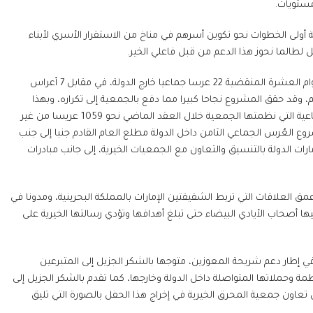
مستويات.
ة أولى الخطوات نحو تكوين أسرهم في مناخ من الاستقرار الأسري لأبناء
طالما نحوز هذا الدعم من قبل فاعلي الخير.
وكشف الشيخ صقر بن محمد القاسمي أن الجمعية نفذت في غضون الأعوام العشرة المنقضية 22 عرسا جماعيا خارج الدولة، في مقابل 7 أعراس
، وقد حقق المشروع نجاحا كبيرا مما دفع بالجمعية إلى تكراره، وبهذا
العُرس الجماعي الحالي تصل أعداد المستفيدين من مشروع الاعراس الجماعية التي نظمتها الجمعية خلال العقد الماضي نحو 1059 عريسا من غير
شروع العُرس الجماعي الثامن داخل الدولة مطلع العام القادم جنبا إلى جنب
رات الدولة بالتنسيق والتعاون مع الجمعيات الخيرية، إلى جانب مبادرات
مق العلاقات التي تربط الشقيقتين الإمارات بالمملكة البحرينية، ومدونا في
 أصحاب الأيادي البيضاء حتى تبلغ أهدافها وتؤدي رسالتها الخيرية على
معية مساعدات لصالح 100 حالة من الأرامل في إطار دعم شريحة المعوزين، متوجها بالشكر الجزيل إلى المتبرعين
وحملاتها المتواصلة داخل الدولة وخارجها، كما تقدم بالشكر الجزيل إلى
تعاون جمعية المحرق الخيرية في إخراج هذا الحفل بالصورة التي تليق