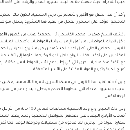
طيب الله ثراه، حيث حققت خلالها البلاد مسيرة التقدم والريادة على كافة ال
وأكد أن هذا الحفل هو الأكبر والأضخم في تاريخ الجمعية، لتكون تلك المكرم
المجتمع، مؤكدا على استمرار العمل في تنفيذ هذا المشروع بشكل متواصل ل
داخل الدولة للمواطنين من أهل الإمارات وأبناء المواطنات وأصحاب المراسيم
المقتدرين على توفير نفقات الزواج داخل الدولة وخارجها، منوها إلى تنفيذ م
مع تنفيذ عدة مبادرات أخرى تأتي في إطار دعم الأسر المواطنة من مختلف إما
تفريج الكربة وتوزيع المواد الغذائية على الأسر المتعففة.
وبين أنه تم تنفيذ هذا العُرس في مملكة البحرين للمرة الثالثة، مما يعكس ع
سجلاته مسيرة العطاء التي تخطوها الجمعية بخطى ثابتة وبدعم من متبرعيها
الوجه الاكمل.
وفي ذات السياق وزع وفد الج
أصحاب الأيادي البيضاء على دعمهم المتواصل للجمعية ومشاريعها المنتظمة 
سفارة الدولة في البحرين لما قدموه من تسهيلات ومرافقة للوفد، كما ثمن 
بأهميته كمشروع هادف إلى استقرار الأسرة.