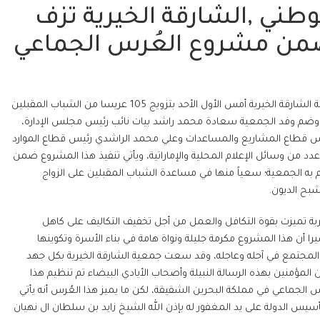
لوطني ,الشارقة الخيرية تزف
بحضور الشيخ صقر بن محمد القاسمي رئيس مجلس الإدارة، احتفت جمعية الشارقة الخيرية أمس الأول الأحد بتزويج 105 عريسا من الشباب المقبلين
ّق وضم وفد الجمعية سعادة محمد راشد بيات نائب رئيس مجلس الإدارة،
يس قطاع المشاريع والمساعدات وعلي محمد الراشدي رئيس قطاع الموارد
 عدد من وسائل الإعلام المحلية والإماراتية، ويأتي تنفيذ هذا المشروع ضمن
وم به الجمعية؛ سعياً منها في مساعدة الشباب المقبلين على الزواج
شبح الديون.
ة تميزت بقوة التكافل والعمل من أجل تخفيف التكاليف على كاهل
ا أن هذا المشروع مكرمة جليلة ونواة هامة في بناء الأسرة وتكوينها
 المجتمع في آجله وعاجله، وقد سعت جمعية الشارقة الخيرية بكل جهد
لمؤمنين بهذه الرسالة النبيلة وأصحاب الأيادي البيضاء تم تنظيم هذا
الثة لمشروع العُرس الجماعي في مملكة البحرين الشقيقة، لكن ما يميز هذا العُرس أنه يأتي
دولة الإمارات باليوبيل الذهبي احتفاء بمرور 50 عاما على تأسيس الدولة على يد المغفور له بإذن الله الشيخ زايد بن سلطان ال نهيان