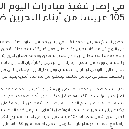
في إطار تنفيذ مبادرات اليوم ا
105 عريسا من أبناء البحرين ضمن مشروع العُرس الجماعي
على الزواج في مملكة البحرين وذلك خلال حفل كبير عٌقد بمحافظة المٌحر
وسعادة عبدالله سلطان بن خادم المدير التنفيذي ومحمد حمدان الزري رئ
والاستثمار، ووفد من سفارة الإمارات في البحرين وكبار أعيان البلد إلى جانب
مبادرات اليوم الوطني الإماراتي الخمسين وفي إطار الدور الاجتماعي الذي تق
والتخفيف عنهم في جزء من تكاليفه ليتمكنوا من بناء حياة أسرية بعيدا عن 
وقال الشيخ صقر بن محمد القاسمي: إن مشروع الأعراس الجماعية هو تجرب
المتزوجين، ليؤسسوا لأنفسهم حياة زوجية بلا ديون تُعكّر صفو حياتهم، مشير
واستقرارها بعيدا عن شبح الديون والقروض وما يتبعها من آثار وخيمة على
وإخلاص إلى استمرار هذه المكرمة وبفضل التعاون التام من كافة المحسنين ا
الحفل الذي شمل بمكرماته 105 عريسا، في تجربة هي الث
تزامنا مع احتفالات 