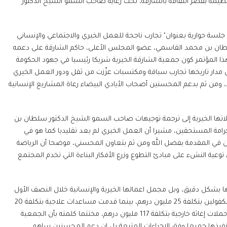
نظيمه بقصر الثقافة بالشارقة، تحت رعاية صاحب السمو الشيخ الدكتور
سة حوارية بعنوان" تجارب ناجحة للعمل الخيري والاجتماعي والإنساني
سلطان بن محمد القاسمي، عضو المجلس الأعلى، حاكم الشارقة على دعمه
 هذا المؤتمر كون جمعية الشارقة الخيرية شريكا رئيسيا في جهود الحكومة
 مدار تاريخها تجارب سباقة ومكتسبات عزّزت من ثقل ودور العمل الخيري
 ومن ثم بدعم المحسنين أصحاب الأيادي البيضاء رعاة المشاريع الإنسانية
اتها الخيرية إلى ترجمة توجيهات صاحب السمو الشيخ الدكتور سلطان بن
مة المستحقين، مشيرا أن العمل الخيري لم يعد تقليديا كما هو في
حن في المقدمة بفضل الله ومن ثم بتعاون المحسني، موضحا أن الرياضة
وعية النشء على مبادئ التطوع وزرع الأفكار البناءة التي تخدم المجتمع
 بشكل دقيق، وبل مجمل اعمالها الخيرية والإنسانية خلال النصف الأول
من العام الجاري نحو 225 مليون درهم، قدمت خلالها رعاية ودعم للأيتام والمكفولين بتكلفة 25 مليون درهم، بينما قدمت مساعدات علاجية بتكلفة 20
مليون درهم، ودعمت مئات الأسر المتعففة إلى جانب تنفيذ مشاريع خيرية وحملات إغاثة خارجية بتكلفة 117 مليون درهم، مختتما كلمته بأن الجمعية
نفيذها جميعا وفق الإجراءات المتبعة بل إن دعم المحسنين ساهم