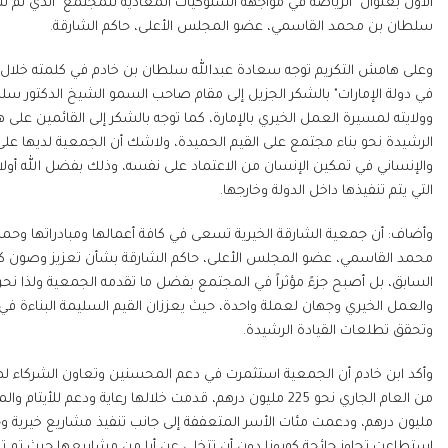
الأول بعنوان "الرياضة في مواجهة السلوكيات المعادية للمجتمع" الذي تم ت
سلطان بن محمد القاسمي، عضو المجلس الأعلى، حاكم الشارقة.
وعلى هامش التكريم توجه سعادة عبدالله سلطان بن خادم في كلمته خلال جل
في دولة الإمارات" بالشكر الجزيل إلى مقام صاحب السمو الشيخ الدكتور 
وولايته لمسيرة العمل الخيري بالإمارة، كما توجه بالشكر إلى القائمين على
الرشيدة نحو بناء مجتمع على القيم الحميدة، ولاشك أن الجمعية لديها على
والإنساني في تمكين الإنسان من الاعتماد على نفسه، وذلك بفضل الله أولا،
التي يتم تنفيذها داخل الدولة وخارجها.
وأضاف: أن جمعية الشارقة الخيرية تسعى في كافة أعمالها ومبادراتها وحمل
محمد القاسمي، عضو المجلس الأعلى، حاكم الشارقة بشأن تعزيز وصون كرا
السابق، بل أصبح جزءً مؤثراً في المجتمع بفضل ما تقدمه الجمعية ولذا ن
والعمل الخيري وجهان لعملة واحدة، حيث يعززان القيم السليمة البناءة في ت
وتحقق تطلعات القيادة الرشيدة.
وأكد ابن خادم أن الجمعية استثمرت في دعم المحسنين وتعاون الشركاء لها
استطاعت تجاوز جائحة كورونا دون أن تتخلى عن أيا من مشاريعها حيث تم ت