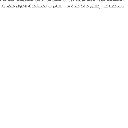
وشجعنا على إطلاق حزمة كبيرة من المبادرات المستحدثة لاحتواء متضرري ال
المركز الإعلامي
جمعية الشارقة الخ
الأخبار
في عام 89
الفاعليات والأنشطة
الأعلى، حاكم الشارقة 
قصص نجاح
مركز التحميل
تعديل المسمى سنة 2000م، ليحمل اسم "جمعية الشارقة الخيرية"، منذ ذلك الوقت وحتى الآن
معرض الفيديو
معرض الصور
حقوق الط