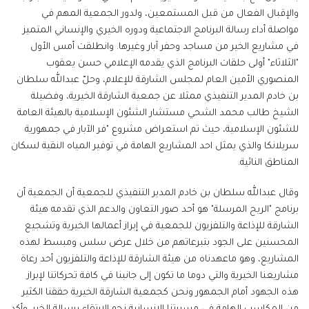
والإقبال الفعال من قبل المستمعين، ولدور الجمعية المهم في
مواصلة أداء رسالة البرنامج الاجتماعية ودوره الخيري والإنساني المتميز
في مشاريع الخير من مساجد وحفر آبار وغيرها. وانطلقت أمس الأول
"الثلاثاء" أولى حلقات البرنامج الذي يقدمه الإعلامي حسن يعقوب
المنصوري الأمين العام لمجلس الشارقة للإعلام، وحلّ عبدالله سلطان
بن خادم المدير التنفيذي ممثلا عن جمعية الشارقة الخيرية، وفضيلة
الشيخ طالب محمد الشحي مستشار الشئون الإسلامية بالهيئة العامة
للشئون الإسلامية، حيث تم استعراض مشروع "فر الآبار في جمهورية
سريلانكا والذي يمثل احد المشاريع الهامة في توفير المياه النقية لسكان
المناطق النائية.
وقال عبدالله سلطان بن خادم المدير التنفيذي للجمعية أن الجمعية أن
برنامج "الريح المرسلة" هو أحد صور التعاون والدعم الذي تقدمه هيئة
الشارقة للإذاعة والتلفزيون للجمعية في إبراز أعمالها الخيرية وتشجيع
المحسنين على الجود بتبرعاتهم من خلال عرض سلس ومبسط لهذه
المشاريع، وهو ماعهدناه من هيئة الشارقة للإذاعة والتلفزيون أحد رعاة
مشاريعنا الخيرية والتي دوما ما تكون إلى جانبنا في كافة تحركاتنا لإبراز
هذه الجهود أمام الجمهور ونحن كجمعية الشارقة الخيرية حققنا الكثير