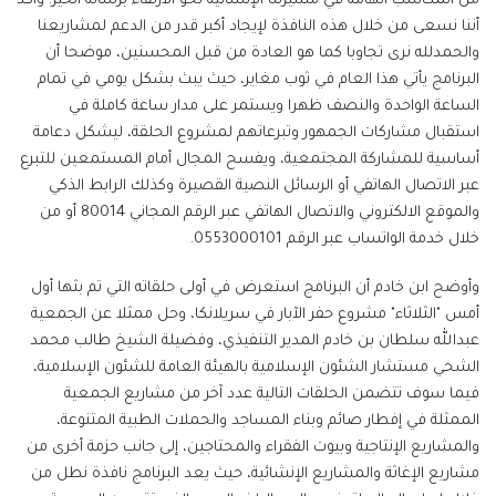
من المكاسب الهامة في مسيرتنا الإنسانية نحو الارتقاء برسالة الخير. وأكد
أننا نسعى من خلال هذه النافذة لإيجاد أكبر قدر من الدعم لمشاريعنا
والحمدلله نرى تجاوبا كما هو العادة من قبل المحسنين، موضحا أن
البرنامج يأتي هذا العام في ثوب مغاير، حيث يبث بشكل يومي في تمام
الساعة الواحدة والنصف ظهرا ويستمر على مدار ساعة كاملة في
استقبال مشاركات الجمهور وتبرعاتهم لمشروع الحلقة، ليشكل دعامة
أساسية للمشاركة المجتمعية، ويفسح المجال أمام المستمعين للتبرع
عبر الاتصال الهاتفي أو الرسائل النصية القصيرة وكذلك الرابط الذكي
والموقع الالكتروني والاتصال الهاتفي عبر الرقم المجاني 80014 أو من
خلال خدمة الواتساب عبر الرقم 0553000101.
وأوضح ابن خادم أن البرنامج استعرض في أولى حلقاته التي تم بثها أول
أمس "الثلاثاء" مشروع حفر الآبار في سريلانكا، وحل ممثلا عن الجمعية
عبدالله سلطان بن خادم المدير التنفيذي، وفضيلة الشيخ طالب محمد
الشحي مستشار الشئون الإسلامية بالهيئة العامة للشئون الإسلامية،
فيما سوف تتضمن الحلقات التالية عدد آخر من مشاريع الجمعية
الممثلة في إفطار صائم وبناء المساجد والحملات الطبية المتنوعة،
والمشاريع الإنتاجية وبيوت الفقراء والمحتاجين، إلى جانب حزمة أخرى من
مشاريع الإغاثة والمشاريع الإنشائية، حيث يعد البرنامج نافذة نطل من