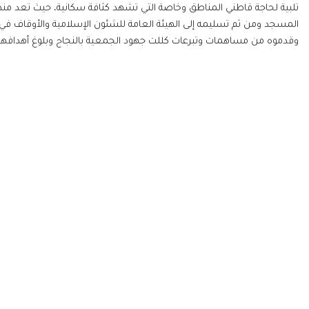
تلبية لحاجة قاطني المناطق وخاصة التي تشهد كثافة سكانية، حيث تعد منط
المسجد ومن ثم تسليمه إلى الهيئة العامة للشئون الإسلامية والأوقاف في أم 
وقدموه من مساهمات وتبرعات كللت جهود الجمعية بالنجاح وبلوغ أهدافها ا
المركز الإعلامي
جمعية الشارقة الخ
الأخبار
في عام 89
الفاعليات والأنشطة
الأعلى، حاكم الشارقة 
قصص نجاح
مركز التحميل
تعديل المسمى سنة 2000م، ليحمل اسم "جمعية الشارقة الخيرية"، منذ ذلك الوقت وحتى الآن
معرض الفيديو
معرض الصور