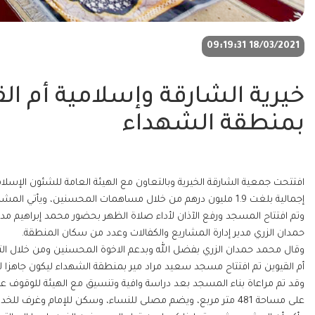
18/03/2021 09:19:31
خيرية الشارقة وإسلامية أم ا
بمنطقة الشهداء
افتتحت جمعية الشارقة الخيرية وبالتعاون مع الهيئة العامة للشئون الإسل
إجمالية بلغت 1.9 مليون درهم من خلال مساهمات المحسنين، ويأ
وتم افتتاح المسجد ورفع الآذان لأداء صلاة الظهر بحضور محمد إبراهيم مدير
حمدان الزري مدير إدارة المشاريع والكفالات وعدد من سكان المنطقة.
وقال محمد حمدان الزري بفضل الله وبدعم الاخوة المحسنين ومن خلال التعا
وقد تم مراعاة بناء المسجد بعد دراسة وافية وتنسيق مع الهيئة للوقوف على
على مساحة 481 متر مربع، ويضم مصلى للنساء، وسكن للإمام وغرف للخدمات ودورات المياه والمواضئ ومواقف للسيارات.