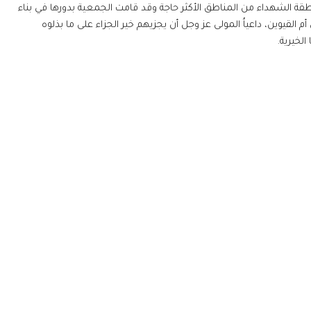
قة الشهداء من المناطق الأكثر حاجة وقد قامت الجمعية بدورها في بناء
القيوين، داعياُ المولى عز وجل أن يجزيهم خير الجزاء على ما بذلوه
لخيرية.
يرية
19م، أطلق صاحب السمو الشيخ الدكتور سلطان بن محمد القاسمي عضو المج
توجيهاته بإنشاء صرح خيري ذو نفع عام بأهداف إنسانية. وقد تم إنشا
الصرح بالمرسوم الأميري رقم (1) لسنة 1989 تحت مسمى "جمعية الأعمال الخيرية" قبل أن 