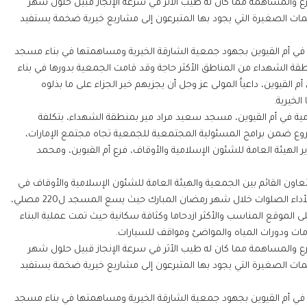
برع والمساهمة مما كان له طيب الأثر في سرعة الإنجاز قبيل حلول شهر
ات الصغيرة التي يجود بها المتبرعون إلى مشاريع خيرية ضخمة يستفيد
ة في أم القيوين بجهود جمعية الشارقة الخيرية ومساهمتها في بناء مسجد
قة الشهداء من المناطق الأكثر حاجة وقد قامت الجمعية بدورها في بناء
القيوين، داعياُ المولى عز وجل أن يجزيهم خير الجزاء على ما بذلوه
لخيرية.
امية في أم القيوين، مسجد سعيد مراد مير بمنطقة الشهداء، بتكلفة
تي المشروع ضمن برامج المسئولية المجتمعية للجمعية تجاه مجتمع الإمارات،
 الهيئة العامة للشئون الإسلامية والأوقاف، فرع أم القيوين، ومحمد
ون القائم بين الجمعية والهيئة العامة للشئون الإسلامية والأوقاف في
أم القيوين تم افتتاح مسجد سعيد مراد مير بمنطقة الشهداء ليكون جاهزا لأداء الصلوات خلال شهر رمضان المبارك حيث يسع المسجد ل220 مصلي،
 الموقع المناسب والأكثر ازدحاما وكثافة سكانية حيث تمت عملية البناء
برع والمساهمة مما كان له طيب الأثر في سرعة الإنجاز قبيل حلول شهر
ات الصغيرة التي يجود بها المتبرعون إلى مشاريع خيرية ضخمة يستفيد
ة في أم القيوين بجهود جمعية الشارقة الخيرية ومساهمتها في بناء مسجد