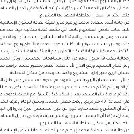
وأكد أن المشروع شهد تعاونا كبيرا من قبل المحسنين الذين بادروا إلى الت
رمضان، مؤكدا أن الجمعية تسير وفق استراتيجية دقيقة في تحويل المساهم
منها الكثير من سكان المنطقة المنفذ بها المشروع.
من جانبه أشاد سعادة محمد إبراهيم مدير الهيئة العامة للشئون الإسلامي
تلبية لحاجة قاطني المناطق وخاصة التي تشهد كثافة سكانية، حيث تعد منط
المسجد ومن ثم تسليمه إلى الهيئة العامة للشئون الإسلامية والأوقاف في أم 
وقدموه من مساهمات وتبرعات كللت جهود الجمعية بالنجاح وبلوغ أهدافها ا
افتتحت جمعية الشارقة الخيرية وبالتعاون مع الهيئة العامة للشئون الإسل
إجمالية بلغت 1.9 مليون درهم من خلال مساهمات المحسنين، ويأ
وتم افتتاح المسجد ورفع الآذان لأداء صلاة الظهر بحضور محمد إبراهيم مدير
حمدان الزري مدير إدارة المشاريع والكفالات وعدد من سكان المنطقة.
وقال محمد حمدان الزري بفضل الله وبدعم الاخوة المحسنين ومن خلال التعا
وقد تم مراعاة بناء المسجد بعد دراسة وافية وتنسيق مع الهيئة للوقوف على
على مساحة 481 متر مربع، ويضم مصلى للنساء، وسكن للإمام وغرف للخدمات ودورات المياه والمواضئ ومواقف للسيارات.
وأكد أن المشروع شهد تعاونا كبيرا من قبل المحسنين الذين بادروا إلى الت
رمضان، مؤكدا أن الجمعية تسير وفق استراتيجية دقيقة في تحويل المساهم
منها الكثير من سكان المنطقة المنفذ بها المشروع.
من جانبه أشاد سعادة محمد إبراهيم مدير الهيئة العامة للشئون الإسلامي