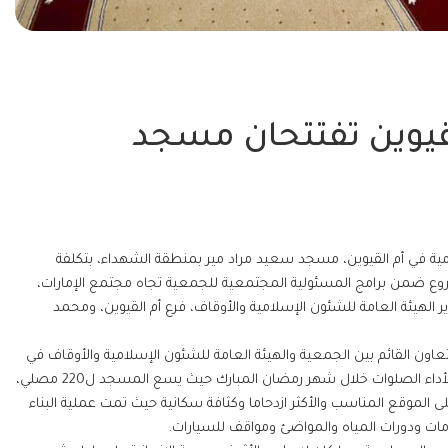
لقيوين تفتتحان مسجد
امية في أم القيوين، مسجد سعيد مراد مير بمنطقة الشهداء، بتكلفة
تي المشروع ضمن برامج المسئولية المجتمعية للجمعية تجاه مجتمع الإمارات،
 الهيئة العامة للشئون الإسلامية والأوقاف، فرع أم القيوين، ومحمد
ون القائم بين الجمعية والهيئة العامة للشئون الإسلامية والأوقاف في
أم القيوين تم افتتاح مسجد سعيد مراد مير بمنطقة الشهداء ليكون جاهزا لأداء الصلوات خلال شهر رمضان المبارك حيث يسع المسجد ل220 مصلي،
 الموقع المناسب والأكثر ازدحاما وكثافة سكانية حيث تمت عملية البناء