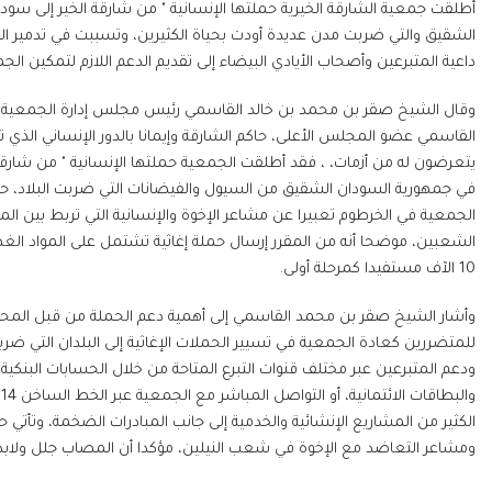
أطلقت جمعية الشارقة الخيرية حملتها الإنسانية " من شارقة الخير إلى سو
داعية المتبرعين وأصحاب الأيادي البيضاء إلى تقديم الدعم اللازم لتمكين الج
وقال الشيخ صقر بن محمد بن خالد القاسمي رئيس مجلس إدارة الجمعية "
القاسمي عضو المجلس الأعلى، حاكم الشارقة وإيمانا بالدور الإنساني الذي 
يتعرضون له من أزمات، ، فقد أطلقت الجمعية حملتها الإنسانية " من شارقة
في جمهورية السودان الشقيق من السيول والفيضانات التي ضربت البلاد، حي
الجمعية في الخرطوم تعبيرا عن مشاعر الإخوة والإنسانية التي تربط بين المج
الشعبين، موضحا أنه من المقرر إرسال حملة إغاثية تشتمل على المواد الغذائي
10 الآف مستفيدا كمرحلة أولى.
وأشار الشيخ صقر بن محمد القاسمي إلى أهمية دعم الحملة من قبل المحسن
للمتضررين كعادة الجمعية في تسيير الحملات الإغاثية إلى البلدان التي ض
ودعم المتبرعين عبر مختلف قنوات التبرع المتاحة من خلال الحسابات البنكية و
الكثير من المشاريع الإنشائية والخدمية إلى جانب المبادرات الضخمة، وتأتي ح
ومشاعر التعاضد مع الإخوة في شعب النيلين، مؤكدا أن المصاب جلل ولابد