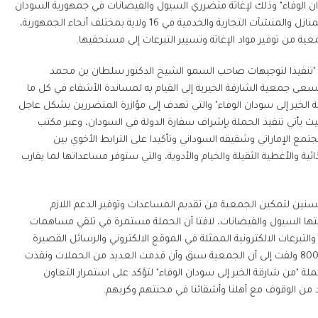
دان الوفاء" وذلك لإغاثة متضرري السيول والفيضانات في جمهورية السودان
الشقيق والتي ضربت مدن عديدة أودت بحياة الكثيرين، وتسببت في تدمير المنازل والمنشآت التجارية والخدمية في 16 ولاية بمختلف أنحاء الجمهورية،
معية من توفير مواد الإغاثة وتسيير التبرعات إلى مستحقيها.
تنفيذا لتوجيهات صاحب السمو الشيخ الدكتور سلطان بن محمد
تسعى جمعية الشارقة الخيرية إلى القيام به لمساندة الأشقاء في كل ما
 الخير إلى سودان الوفاء" والتي تهدف إلى مؤازرة المتضررين بشكل عاجل
ث يأتي تنفيذ الحملة بإشراف سفارة الدولة في السودان، وعبر مكتب
تمع الإماراتي وشقيقه السوداني وتأكيدا على الترابط الأخوي بين
ة والأغطية الثقيلة والخيام والأدوية، والتي ستوفر مساعداتها لما يقارب
ين لتمكين الجمعية من تقديم المساعدات وتوفير الدعم اللازم
ربتها السيول والفيضانات، لافتا أن الحملة مستمرة في تلقي مساهمات
التبرعات الالكترونية الممثلة في الموقع الالكتروني والرسائل القصيرة
والبطاقات الائتمانية، أو التواصل المباشر مع الجمعية عبر الخط الساخن 80014 ولفت إلى أن الجمعية سبق وأن قدمت العديد من الحملات ونفذت
ملة "من شارقة الخير إلى سودان الوفاء" لتؤكد على استمرار التعاون
 من الوقوف مع أهلنا وأشقائنا في محنتهم وكربهم.