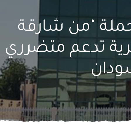
 حملة "من شارقة
خيرية تدعم متضرري
ودان