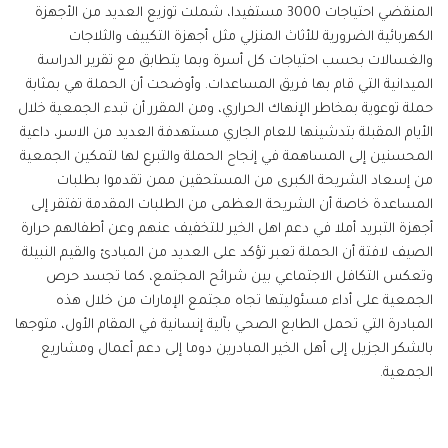
المنقضي احتياجات 3000 مستفيدا، شملت توزيع العديد من الأجهزة
الكهربائية الضرورية للأثاث المنزلي مثل أجهزة التكييف والثلاجات
والغسالات بحسب احتياجات كل أسرة وبما يتطابق مع تقرير الدراسة
الميدانية التي قام بها فريق المساعدات. وأوضحت أن الحملة هي بمثابة
حملة توعوية بمخاطر الإنهاك الحراري، ومن المقرر أن تبدء الجمعية خلال
الأيام المقبلة بتدشينها للعام الجاري مستهدفة العديد من الاسر، داعية
المحسنين إلى المساهمة في إنجاح الحملة والتبرع لها لتمكين الجمعية
من إسعاد الشريحة الكبرى من المستحقين ممن تقدموا بطلبات
المساعدة خاصة أن الشريحة العظمى من الطلبات المقدمة تفتقر إلى
أجهزة التبريد أملا في دعم اهل الخير للتخفيف عنهم وعن أطفالهم حرارة
الصيف لافتة أن الحملة تعبر تؤكد على العديد من المبادئ والقيم النبيلة
وتعكس التكافل الاجتماعي بين شرائح المجتمع، كما تجسد حرص
الجمعية على أداء مسئوليتها تجاه مجتمع الإمارات من خلال هذه
المبادرة التي تحمل الطابع الصحي بآلية إنسانية في المقام الأول، متوجها
بالشكر الجزيل إلى أهل الخير المبادرين دوما إلى دعم أعمال ومشاريع
الجمعية.